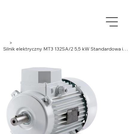
>
Silnik elektryczny MT3 132SA/2 5,5 kW Standardowa indukcja, klasa IE3, 3 fazy/2 bieguny