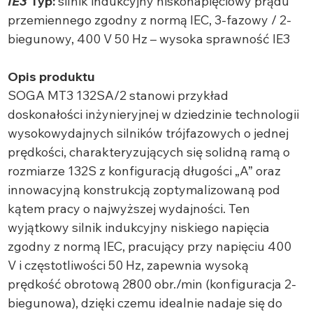
IE3
Typ:
silnik indukcyjny niskonapięciowy prądu
przemiennego zgodny z normą IEC, 3-fazowy / 2-
biegunowy, 400 V 50 Hz – wysoka sprawność IE3
Opis produktu
SOGA MT3 132SA/2 stanowi przykład
doskonałości inżynieryjnej w dziedzinie technologii
wysokowydajnych silników trójfazowych o jednej
prędkości, charakteryzujących się solidną ramą o
rozmiarze 132S z konfiguracją długości „A” oraz
innowacyjną konstrukcją zoptymalizowaną pod
kątem pracy o najwyższej wydajności. Ten
wyjątkowy silnik indukcyjny niskiego napięcia
zgodny z normą IEC, pracujący przy napięciu 400
V i częstotliwości 50 Hz, zapewnia wysoką
prędkość obrotową 2800 obr./min (konfiguracja 2-
biegunowa), dzięki czemu idealnie nadaje się do