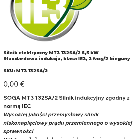
Silnik elektryczny MT3 132SA/2 5,5 kW
Standardowa indukcja, klasa IE3, 3 fazy/2 bieguny
SKU
SKU:
MT3 132SA/2
MT3
132SA/2
Cena
0,00 €
SOGA MT3 132SA/2 Silnik indukcyjny zgodny z
normą IEC
Wysokiej jakości przemysłowy silnik
niskonapięciowy prądu przemiennego o wysokiej
sprawności