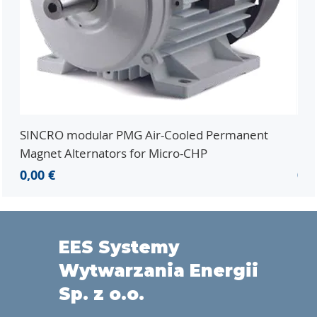
SINCRO modular PMG Air-Cooled Permanent
PMG
Magnet Alternators for Micro-CHP
Mic
Cena
Ce
0,00 €
0,0
EES Systemy
Wytwarzania Energii
Sp. z o.o.