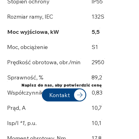
Stopień ochrony
IP55
Rozmiar ramy, IEC
132S
Moc wyjściowa, kW
5,5
Moc, obciążenie
S1
Prędkość obrotowa, obr./min
2950
Sprawność, %
89,2
Napisz do nas, aby potwierdzić cenę
Współczynnik mocy, p.f.
0,83
Kontakt
Prąd, A
10,7
Isp/I
*1,
p.u.
10,1
Moment obrotowy, Nm
17,8