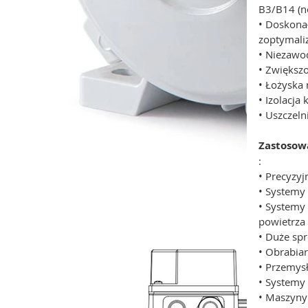
B3/B14 (nó
• Doskona
zoptymali
• Niezawo
• Zwiększ
• Łożyska
• Izolacj
• Uszczel
Zastosow
:
• Precyzy
• Systemy
• Systemy
powietrza
• Duże spr
• Obrabia
• Przemys
• Systemy
• Maszyny