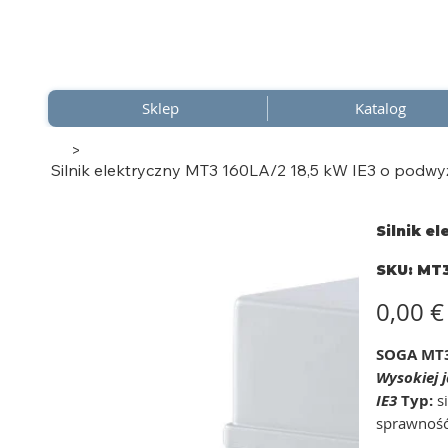
Sklep
Katalog
>
Silnik elektryczny MT3 160LA/2 18,5 kW IE3 o podw
Silnik e
SKU
SKU:
MT3
MT3
160LA
Cena
0,00 €
SOGA MT3
Wysokiej 
IE3
Typ:
si
sprawność