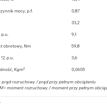
zynnik mocy, p.f.
0,87
A
33,2
,
p.u.
9,1
 obrotowy, Nm
59,8
M
*2,
p.u.
3,6
dność, Kgm²
0,0605
I= prąd rozruchowy / prąd przy pełnym obciążeniu
/M= moment rozruchowy / moment przy pełnym obciąż
y