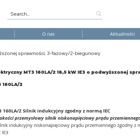
O nas
Aktualności
yższonej sprawności, 3-fazowy/2-biegunowy
lektryczny MT3 160LA/2 18,5 kW IE3 o podwyższonej sp
 160LA/2
/2
 160LA/2 Silnik indukcyjny zgodny z normą IEC
jakości przemysłowy silnik niskonapięciowy prądu przemienneg
lnik indukcyjny niskonapięciowy prądu przemiennego zgodny z n
 IE3