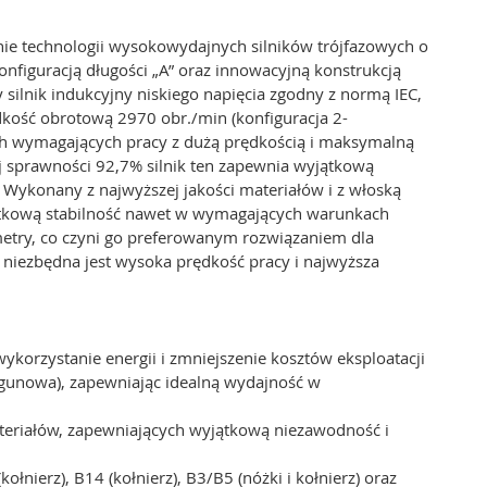
ie technologii wysokowydajnych silników trójfazowych o
onfiguracją długości „A” oraz innowacyjną konstrukcją
ilnik indukcyjny niskiego napięcia zgodny z normą IEC,
dkość obrotową 2970 obr./min (konfiguracja 2-
ch wymagających pracy z dużą prędkością i maksymalną
j sprawności 92,7% silnik ten zapewnia wyjątkową
. Wykonany z najwyższej jakości materiałów i z włoską
jątkową stabilność nawet w wymagających warunkach
metry, co czyni go preferowanym rozwiązaniem dla
niezbędna jest wysoka prędkość pracy i najwyższa
korzystanie energii i zmniejszenie kosztów eksploatacji
egunowa), zapewniając idealną wydajność w
teriałów, zapewniających wyjątkową niezawodność i
łnierz), B14 (kołnierz), B3/B5 (nóżki i kołnierz) oraz