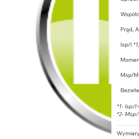
Współc
Prąd, 
Isp/I
*1
Moment
Msp/
Bezwła
*1- Isp/
*2- Msp
Wymiar