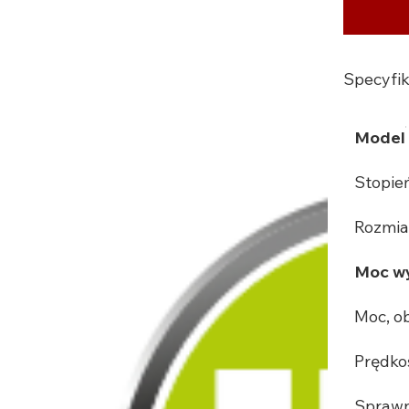
Specyfik
Model
Stopie
Rozmia
Moc wy
Moc, o
Prędko
Sprawn