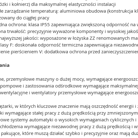
żki i kołnierz) dla maksymalnej elastyczności instalacji
łe zarządzanie temperaturą: aluminiowa obudowa (konstrukcja kl
zowany do ciągłej pracy
dna ochrona: klasa IP55 zapewniająca zwiększoną odporność na 
ona trwałość: precyzyjnie wyważone komponenty i wysokiej jakoś
 najwyższej jakości: wyposażone w łożyska ZZ renomowanych ma
a klasy F: doskonała odporność termiczna zapewniająca niezawod
nienie pierścieniem V: dodatkowa ochrona przed zanieczyszczen
ania
jne, przemysłowe maszyny o dużej mocy, wymagające energooszc
 pompowe i zastosowania odśrodkowe wymagające maksymalnej w
 wentylacyjne i wentylatory przemysłowe wymagające energooszc
ężarki, w których kluczowe znaczenie mają oszczędność energii 
rki wymagające stałej pracy z dużą prędkością przy zmniejszon
łowe systemy automatyki o wysokich wymaganiach cyklicznych i 
 chłodzenia wymagające niezawodnej pracy z dużą prędkością i 
 pakujące, które muszą działać szybko i precyzyjnie oraz mają 