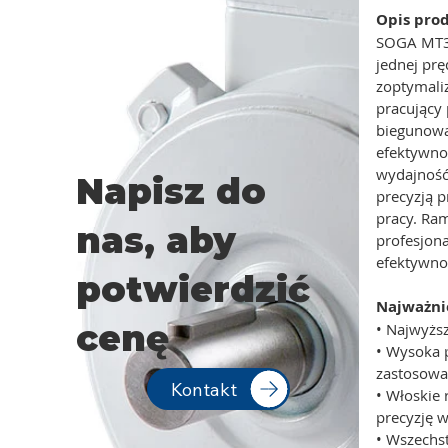
Opis pro
SOGA MT3 
jednej prę
zoptymali
pracujący 
biegunowa
efektywno
wydajność,
Napisz do
precyzją 
pracy. Ra
nas, aby
profesjon
efektywno
potwierdzić
Najważnie
cenę
• Najwyższ
• Wysoka 
zastosowa
Kontakt
• Włoskie
precyzję 
• Wszechst