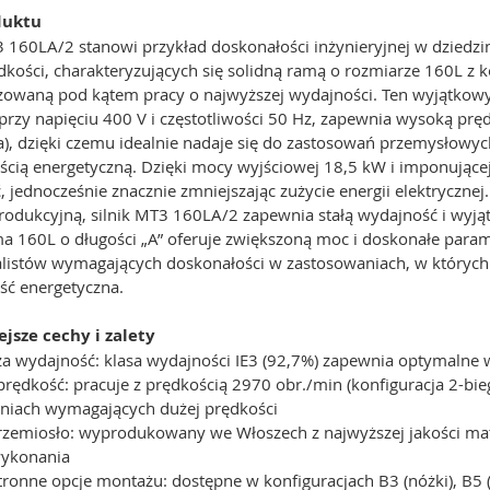
duktu
160LA/2 stanowi przykład doskonałości inżynieryjnej w dziedzin
dkości, charakteryzujących się solidną ramą o rozmiarze 160L z k
zowaną pod kątem pracy o najwyższej wydajności. Ten wyjątkowy s
przy napięciu 400 V i częstotliwości 50 Hz, zapewnia wysoką prę
), dzięki czemu idealnie nadaje się do zastosowań przemysłowy
ścią energetyczną. Dzięki mocy wyjściowej 18,5 kW i imponujące
 jednocześnie znacznie zmniejszając zużycie energii elektrycznej
produkcyjną, silnik MT3 160LA/2 zapewnia stałą wydajność i wy
ma 160L o długości „A” oferuje zwiększoną moc i doskonałe para
alistów wymagających doskonałości w zastosowaniach, w których 
ść energetyczna.
jsze cechy i zalety
a wydajność: klasa wydajności IE3 (92,7%) zapewnia optymalne wy
prędkość: pracuje z prędkością 2970 obr./min (konfiguracja 2-bi
niach wymagających dużej prędkości
 rzemiosło: wyprodukowany we Włoszech z najwyższej jakości ma
wykonania
ronne opcje montażu: dostępne w konfiguracjach B3 (nóżki), B5 (ko