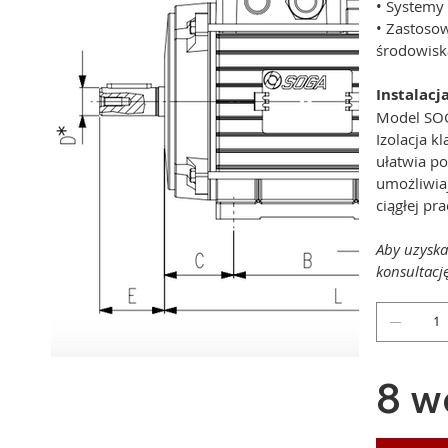
• Systemy
• Zastoso
środowisk
Instalacj
Model SOG
Izolacja k
ułatwia po
umożliwia
ciągłej p
Aby uzyska
konsultacj
8 w