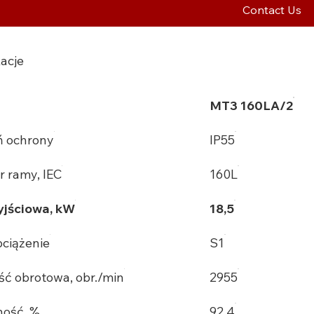
Contact Us
acje
MT3 160LA/2
ń ochrony
IP55
r ramy, IEC
160L
jściowa, kW
18,5
bciążenie
S1
ść obrotowa, obr./min
2955
ość, %
92,4