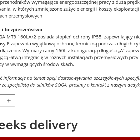
 przenośników wymagające energooszczędnej pracy z dużą prędko
wania, w których zmniejszone zużycie energii i koszty eksploa
ach przemysłowych
a i bezpieczeństwo
A MT3 160LA/2 posiada stopień ochrony IP55, zapewniający nie
lasy F zapewnia wyjątkową ochronę termiczną podczas długich cyk
dłączenie. Wymiary ramy 160L z konfiguracją długości „A” zapewn
jącą łatwą integrację w różnych instalacjach przemysłowych prz
racy w wymagających środowiskach.
ć informacje na temat opcji dostosowywania, szczegółowych specyfi
ę ze specjalistą ds. silników SOGA, prosimy o kontakt z naszym de
eeks delivery