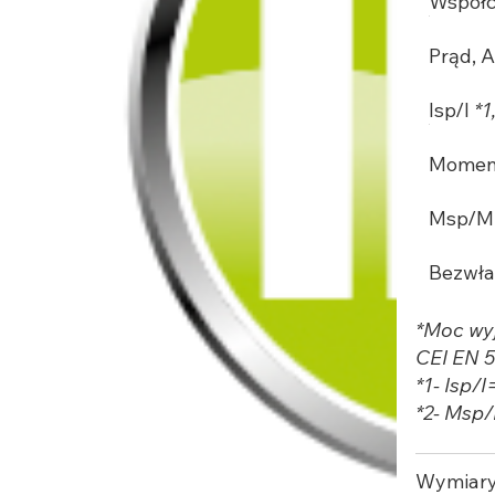
Współc
Prąd, 
Isp/I
*1
Moment
Msp/
Bezwła
*Moc wy
CEI EN 
*1- Isp/
*2- Msp
Wymiar