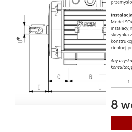
przemysł
Instalacj
Model SOG
instalacyj
skrzynka 
konstrukc
cieplnej 
Aby uzyska
konsultacj
8 w