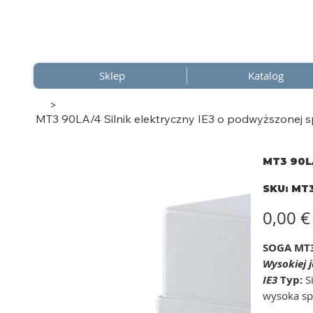
Sklep
Katalog
>
MT3 90LA/4 Silnik elektryczny IE3 o podwyższonej sp
MT3 90LA
SKU
SKU:
MT3
MT3
90LA/
Cena
0,00 €
SOGA MT3
Wysokiej 
IE3
Typ:
Si
wysoka sp