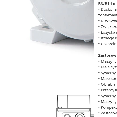
B3/B14 (nó
• Doskona
zoptymali
• Niezawo
• Zwiększ
• Łożyska
• Izolacj
• Uszczel
Zastosow
• Maszyny
• Małe sy
• Systemy
• Małe spr
• Obrabia
• Przemys
• Systemy
• Maszyny
• Kompakt
• Zastoso