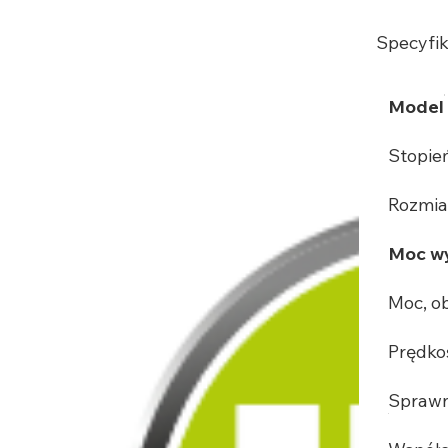
Specyfik
Model
Stopie
Rozmia
Moc wy
Moc, o
Prędko
Sprawn