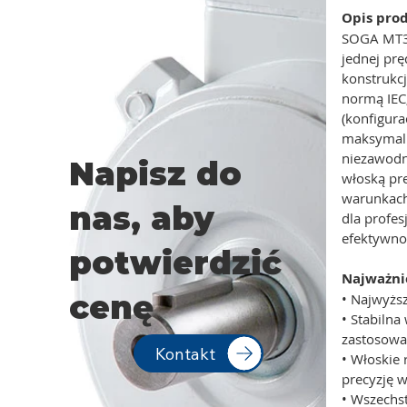
Opis pro
SOGA MT3 
jednej prę
konstrukc
normą IEC
(konfigur
maksymalne
niezawodną
Napisz do
włoską pr
warunkach
nas, aby
dla profes
efektywno
potwierdzić
Najważnie
cenę
• Najwyższ
• Stabilna
zastosowa
Kontakt
• Włoskie
precyzję 
• Wszechst