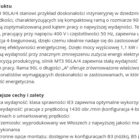
duktu
90LA/4 stanowi przykład doskonałości inżynieryjnej w dziedzini
dkości, charakteryzujących się kompaktową ramą o rozmiarze 90L
ją zoptymalizowaną pod kątem pracy o najwyższej wydajności. Ten
, pracujący przy napięciu 400 V i częstotliwości 50 Hz, zapewn
acja 4-biegunowa), dzięki czemu idealnie nadaje się do zastosow
j efektywności energetycznej. Dzięki mocy wyjściowej 1,1 kW i i
 wydajność przy znacznym zmniejszeniu zużycia energii elektryc
ecyzją produkcyjną, silnik MT3 90LA/4 zapewnia stałą wydajność
 pracy. Rama 90L o długości „A” oferuje zrównoważone właściw
jonalistów wymagających doskonałości w zastosowaniach, w który
ść energetyczna.
jsze cechy i zalety
a wydajność: klasa sprawności IE3 zapewnia optymalne wykorzyst
 wydajność: pracuje z prędkością 1430 obr./min (konfiguracja 4-
niach o umiarkowanej prędkości
 rzemiosło: wyprodukowany we Włoszech z najwyższej jakości ma
wykonania
ronne opcje montażu: dostępne w konfiguracjach B3 (nóżki), B5 (ko