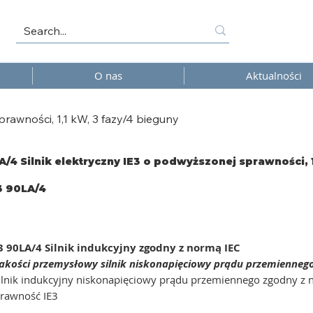
O nas
Aktualności
rawności, 1,1 kW, 3 fazy/4 bieguny
/4 Silnik elektryczny IE3 o podwyższonej sprawności, 1
 90LA/4
4
 90LA/4 Silnik indukcyjny zgodny z normą IEC
jakości przemysłowy silnik niskonapięciowy prądu przemienneg
lnik indukcyjny niskonapięciowy prądu przemiennego zgodny z n
rawność IE3