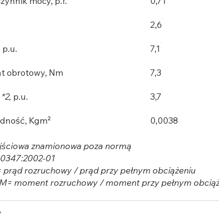
zynnik mocy, p.f.
0,71
A
2,6
,
p.u.
7,1
 obrotowy, Nm
7,3
M
*2,
p.u.
3,7
dność, Kgm²
0,0038
jściowa znamionowa poza normą
50347:2002-01
I= prąd rozruchowy / prąd przy pełnym obciążeniu
/M= moment rozruchowy / moment przy pełnym obciąż
y