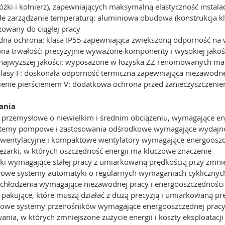
żki i kołnierz), zapewniających maksymalną elastyczność instalac
łe zarządzanie temperaturą: aluminiowa obudowa (konstrukcja kl
zowany do ciągłej pracy
dna ochrona: klasa IP55 zapewniająca zwiększoną odporność na 
ona trwałość: precyzyjnie wyważone komponenty i wysokiej jakoś
 najwyższej jakości: wyposażone w łożyska ZZ renomowanych ma
a klasy F: doskonała odporność termiczna zapewniająca niezawod
nienie pierścieniem V: dodatkowa ochrona przed zanieczyszczen
ania
 przemysłowe o niewielkim i średnim obciążeniu, wymagające en
stemy pompowe i zastosowania odśrodkowe wymagające wydajno
 wentylacyjne i kompaktowe wentylatory wymagające energooszc
ężarki, w których oszczędność energii ma kluczowe znaczenie
rki wymagające stałej pracy z umiarkowaną prędkością przy zmni
łowe systemy automatyki o regularnych wymaganiach cyklicznyc
 chłodzenia wymagające niezawodnej pracy i energooszczędności
 pakujące, które muszą działać z dużą precyzją i umiarkowaną pr
owe systemy przenośników wymagające energooszczędnej prac
wania, w których zmniejszone zużycie energii i koszty eksploat