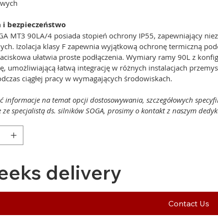
owych
a i bezpieczeństwo
A MT3 90LA/4 posiada stopień ochrony IP55, zapewniający nie
nych. Izolacja klasy F zapewnia wyjątkową ochronę termiczną podc
zaciskowa ułatwia proste podłączenia. Wymiary ramy 90L z konfi
ję, umożliwiającą łatwą integrację w różnych instalacjach przem
podczas ciągłej pracy w wymagających środowiskach.
ć informacje na temat opcji dostosowywania, szczegółowych specyfi
ę ze specjalistą ds. silników SOGA, prosimy o kontakt z naszym de
eeks delivery
Contact Us