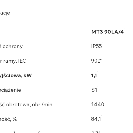
acje
MT3 90LA/4
ń ochrony
IP55
r ramy, IEC
90L*
jściowa, kW
1,1
bciążenie
S1
ść obrotowa, obr./min
1440
ość, %
84,1