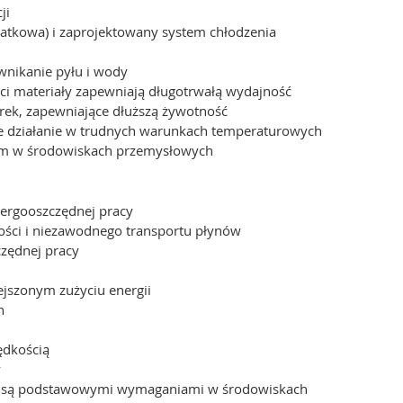
ji
atkowa) i zaprojektowany system chłodzenia
wnikanie pyłu i wody
ci materiały zapewniają długotrwałą wydajność
rek, zapewniające dłuższą żywotność
ne działanie w trudnych warunkach temperaturowych
iem w środowiskach przemysłowych
ergooszczędnej pracy
ści i niezawodnego transportu płynów
zędnej pracy
ejszonym zużyciu energii
h
ędkością
y
acji są podstawowymi wymaganiami w środowiskach