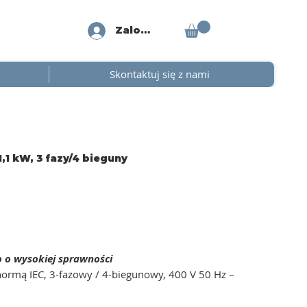
Zaloguj się
Skontaktuj się z nami
,1 kW, 3 fazy/4 bieguny
o o wysokiej sprawności
ormą IEC, 3-fazowy / 4-biegunowy, 400 V 50 Hz –