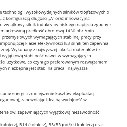
e technologii wysokowydajnych silników trójfazowych o
 z konfiguracją długości „A” oraz innowacyjną
 wyjątkowy silnik indukcyjny niskiego napięcia zgodny z
ia umiarkowaną prędkość obrotową 1430 obr./min
ań przemysłowych wymagających stabilnej pracy przy
mponującej klasie efektywności IE3 silnik ten zapewnia
znej. Wykonany z najwyższej jakości materiałów i z
 i wyjątkową stabilność nawet w wymagających
ości użytkowe, co czyni go preferowanym rozwiązaniem
ch niezbędna jest stabilna praca i najwyższa
anie energii i zmniejszenie kosztów eksploatacji
biegunowa), zapewniając idealną wydajność w
teriałów, zapewniających wyjątkową niezawodność i
łnierz), B14 (kołnierz), B3/B5 (nóżki i kołnierz) oraz