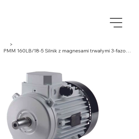
>
PMM 160LB/18-5 Silnik z magnesami trwałymi 3-fazowy/ 18 biegunów/ 5 modułów