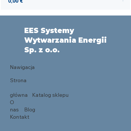
Cena
Ce
0,00 €
0,0
EES Systemy
Wytwarzania Energii
Sp. z o.o.
Nawigacja
Strona
główna
Katalog sklepu
O
nas
Blog
Kontakt