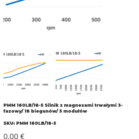
PMM 160LB/18-5 Silnik z magnesami trwałymi 3-
fazowy/ 18 biegunów/ 5 modułów
SKU
SKU:
PMM 160LB/18-5
PMM
160LB/18-
5
Cena
0,00 €