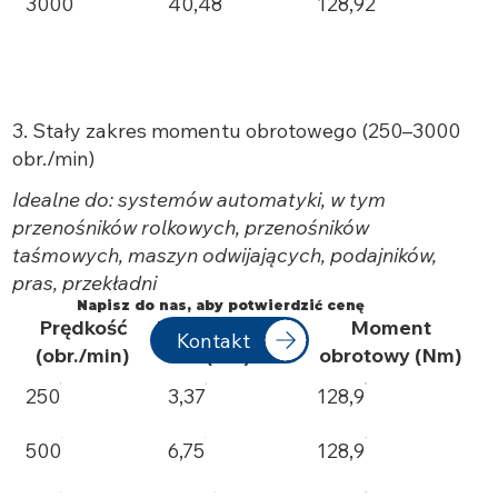
3000
40,48
128,92
3. Stały zakres momentu obrotowego (250–3000
obr./min)
Idealne do: systemów automatyki, w tym
przenośników rolkowych, przenośników
taśmowych, maszyn odwijających, podajników,
pras, przekładni
Napisz do nas, aby potwierdzić cenę
Prędkość
Moc wyjściowa
Moment
Kontakt
(obr./min)
(kW)
obrotowy (Nm)
250
3,37
128,9
500
6,75
128,9