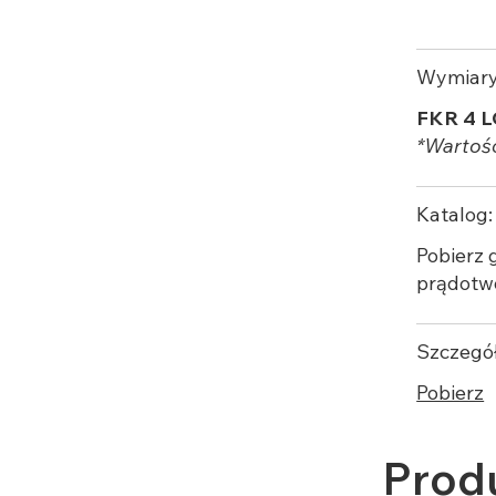
Wymiar
FKR 4 L
*Wartośc
Katalog:
Pobierz
prądotw
Szczegół
Pobierz
Prod