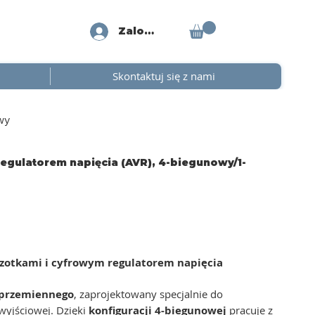
Zaloguj się
Skontaktuj się z nami
wy
regulatorem napięcia (AVR), 4-biegunowy/1-
zczotkami i cyfrowym regulatorem napięcia
u przemiennego
, zaprojektowany specjalnie do
wyjściowej. Dzięki
konfiguracji
4-biegunowej
pracuje z