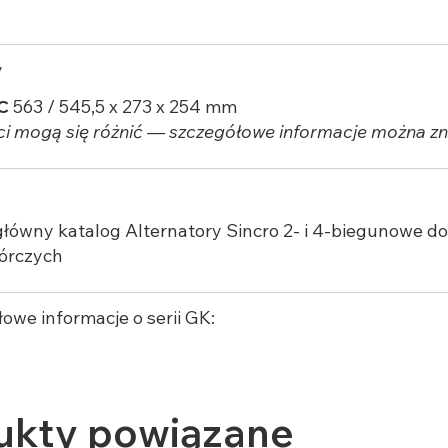
y
C
563 / 545,5 x 273 x 254 mm
i mogą się różnić — szczegółowe informacje można zna
 główny
katalog Alternatory Sincro 2- i 4-biegunowe d
órczych
owe informacje o serii GK:
ukty powiązane