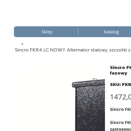
Sklep
Katalog
>
Sincro FKR4 LC NOWY Alternator stalowy, szczotki 
Sincro F
fazowy
SKU
SKU:
FKR
FKR
4
LC
Cena
1472,
Sincro FK
Sincro FK
zastosow