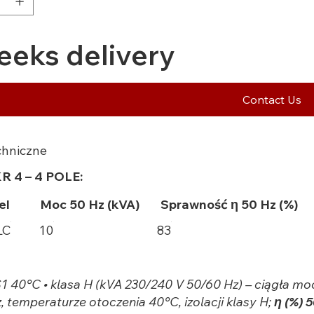
eeks delivery
Contact Us
chniczne
KR 4 – 4 POLE:
el
Moc 50 Hz (kVA)
Sprawność η 50 Hz (%)
LC
10
83
1 40°C • klasa H (kVA 230/240 V 50/60 Hz) – ciągła mo
, temperaturze otoczenia 40°C, izolacji klasy H;
η (%) 