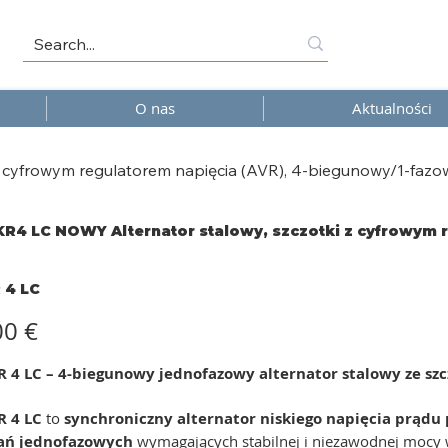
O nas
Aktualności
z cyfrowym regulatorem napięcia (AVR), 4-biegunowy/1-fazo
KR4 LC NOWY Alternator stalowy, szczotki z cyfrowym 
 4 LC
00 €
R 4 LC – 4-biegunowy jednofazowy alternator stalowy ze s
R 4 LC
to
synchroniczny alternator niskiego napięcia prąd
ań jednofazowych
wymagających stabilnej i niezawodnej mocy 