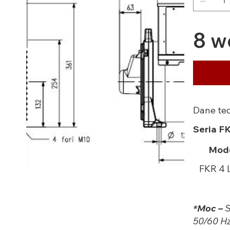
8 w
Dane te
Seria F
Mod
FKR 4 
*Moc –
S
50/60 Hz