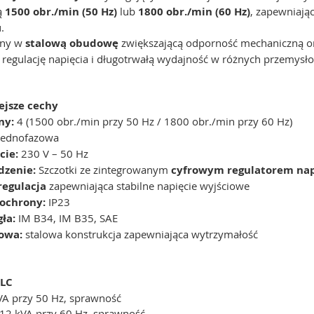
ą
1500 obr./min (50 Hz)
lub
1800 obr./min (60 Hz)
, zapewniając
.
ony w
stalową obudowę
zwiększającą odporność mechaniczną o
 regulację napięcia i długotrwałą wydajność w różnych przemysł
ejsze cechy
ny:
4 (1500 obr./min przy 50 Hz / 1800 obr./min przy 60 Hz)
jednofazowa
cie:
230 V – 50 Hz
zenie:
Szczotki ze zintegrowanym
cyfrowym regulatorem nap
egulacja
zapewniająca stabilne napięcie wyjściowe
 ochrony:
IP23
ła:
IM B34, IM B35, SAE
owa:
stalowa konstrukcja zapewniająca wytrzymałość
 LC
VA przy 50 Hz, sprawność
12 kVA przy 60 Hz, sprawność