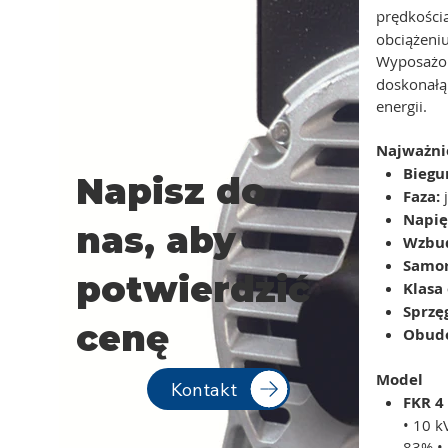
prędkości
obciążeniu
Wyposaż
doskonałą
energii.
Najważni
Biegu
Napisz do
Faza:
Napię
nas, aby
Wzbud
Samor
potwierdzić
Klasa
Sprzęg
cenę
Obud
Model
Kontakt
FKR 4
• 10 k
83% • 