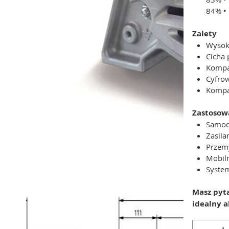
84% • 
Zalety
Wysok
Cicha 
Kompa
Cyfrow
Kompa
Zastosow
Samod
Zasila
Przem
Mobiln
System
Masz pyt
idealny 