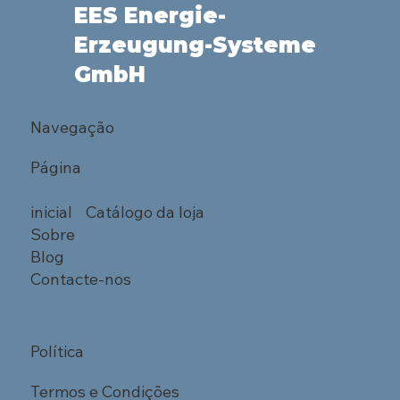
EES Energie-
Erzeugung-Systeme
GmbH
Navegação
Página
inicial
Catálogo
da loja
Sobre
Blog
Contacte-nos
Política
Termos e Condições