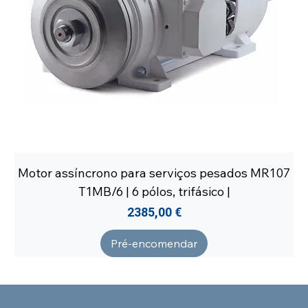
Motor assíncrono para serviços pesados MR107
T1MB/6 | 6 pólos, trifásico |
Preço
2385,00 €
Pré-encomendar