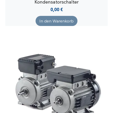
Kondensatorschalter
Preis
0,00 €
In den Warenkorb