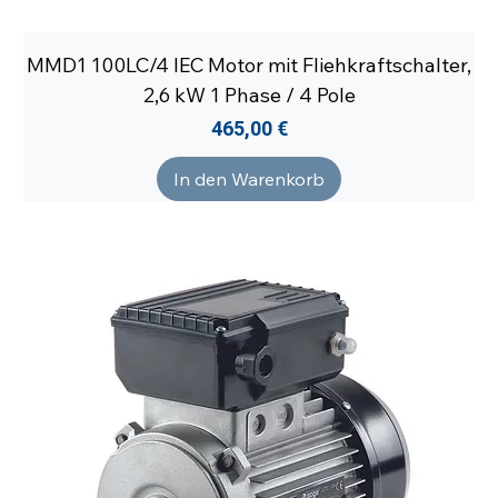
MMD1 100LC/4 IEC Motor mit Fliehkraftschalter,
2,6 kW 1 Phase / 4 Pole
Preis
465,00 €
In den Warenkorb