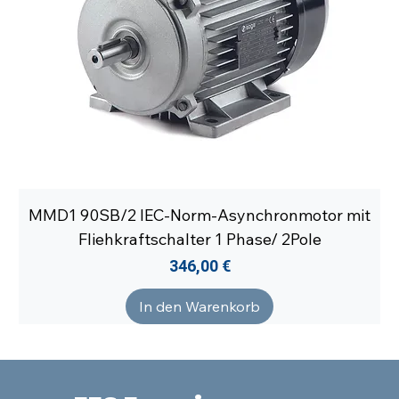
MMD1 90SB/2 IEC-Norm-Asynchronmotor mit
Fliehkraftschalter 1 Phase/ 2Pole
Preis
346,00 €
In den Warenkorb