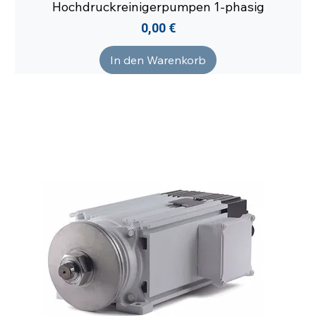
Hochdruckreinigerpumpen 1-phasig
Preis
0,00 €
In den Warenkorb