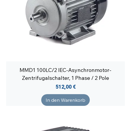
MMD1 100LC/2 IEC-Asynchronmotor-
Zentrifugalschalter, 1 Phase / 2 Pole
Preis
512,00 €
In den Warenkorb