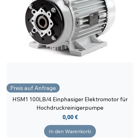
Preis auf Anfrage
HSM1 100LB/4 Einphasiger Elektromotor für
Hochdruckreinigerpumpe
Preis
0,00 €
In den Warenkorb