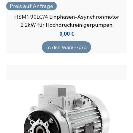
Preis auf Anfrage
HSM1 90LC/4 Einphasen-Asynchronmotor
2,2kW für Hochdruckreinigerpumpen
Preis
0,00 €
In den Warenkorb