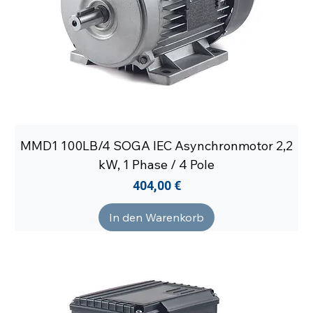
MMD1 100LB/4 SOGA IEC Asynchronmotor 2,2
kW, 1 Phase / 4 Pole
Preis
404,00 €
In den Warenkorb