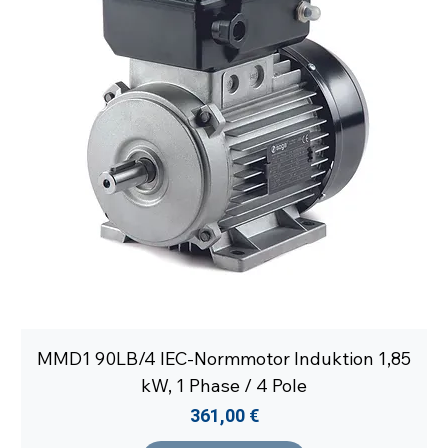
MMD1 90LB/4 IEC-Normmotor Induktion 1,85
kW, 1 Phase / 4 Pole
Preis
361,00 €