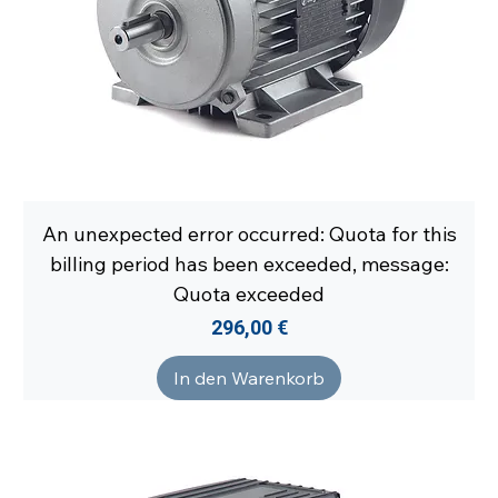
An unexpected error occurred: Quota for this
billing period has been exceeded, message:
Quota exceeded
Preis
296,00 €
In den Warenkorb