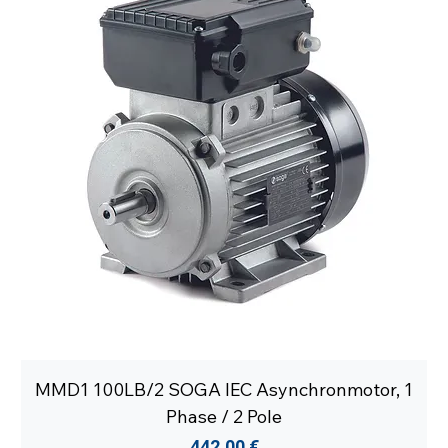
MMD1 100LB/2 SOGA IEC Asynchronmotor, 1
Phase / 2 Pole
Preis
442,00 €