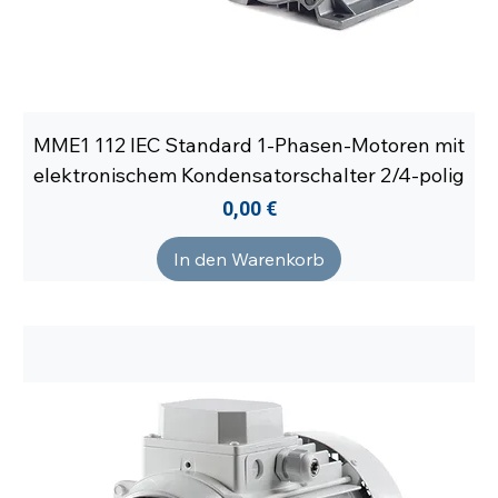
MME1 112 IEC Standard 1-Phasen-Motoren mit
elektronischem Kondensatorschalter 2/4-polig
Preis
0,00 €
In den Warenkorb