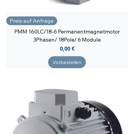
Preis auf Anfrage
PMM 160LC/18-6 Permanentmagnetmotor
3Phasen/ 18Pole/ 6 Module
Preis
0,00 €
Vorbestellen