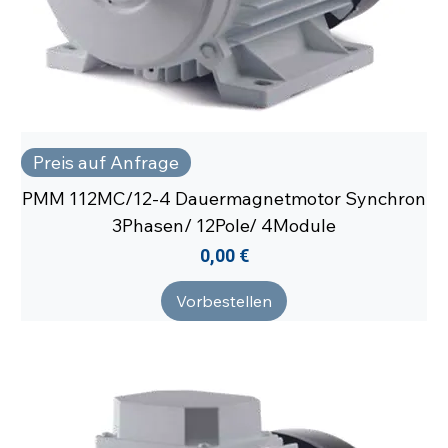
Preis auf Anfrage
PMM 112MC/12-4 Dauermagnetmotor Synchron
3Phasen/ 12Pole/ 4Module
Preis
0,00 €
Vorbestellen