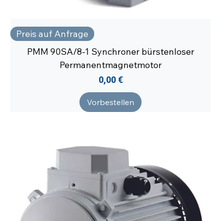
Preis auf Anfrage
PMM 90SA/8-1 Synchroner bürstenloser
Permanentmagnetmotor
Preis
0,00 €
Vorbestellen