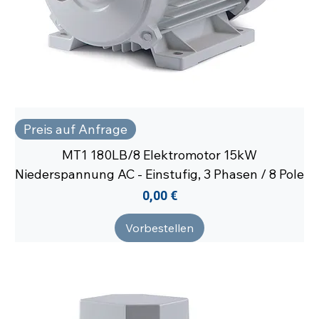
Preis auf Anfrage
MT1 180LB/8 Elektromotor 15kW
Niederspannung AC - Einstufig, 3 Phasen / 8 Pole
Preis
0,00 €
Vorbestellen