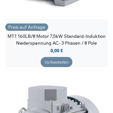
Preis auf Anfrage
MT1 160LB/8 Motor 7,5kW Standard-Induktion
Niederspannung AC- 3 Phasen / 8 Pole
Preis
0,00 €
Vorbestellen