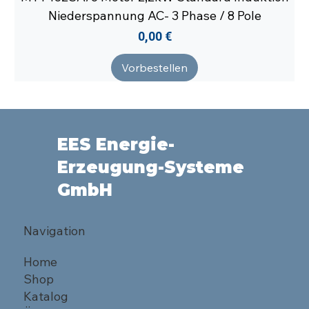
Niederspannung AC- 3 Phase / 8 Pole
Preis
0,00 €
Vorbestellen
EES Energie-
Erzeugung-Systeme
GmbH
Navigation
Home
Shop
Katalog