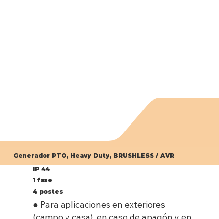
Generador PTO, Heavy Duty, BRUSHLESS / AVR
IP 44
1 fase
4 postes
● Para aplicaciones en exteriores
(campo y casa), en caso de apagón y en