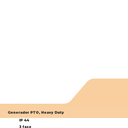
Generador PTO, Heavy Duty
IP 44
3 fase