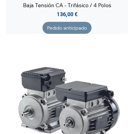
Baja Tensión CA - Trifásico / 4 Polos
Precio
136,00 €
Pedido anticipado