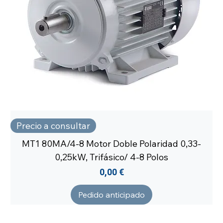
Precio a consultar
MT1 80MA/4-8 Motor Doble Polaridad 0,33-
0,25kW, Trifásico/ 4-8 Polos
Precio
0,00 €
Pedido anticipado