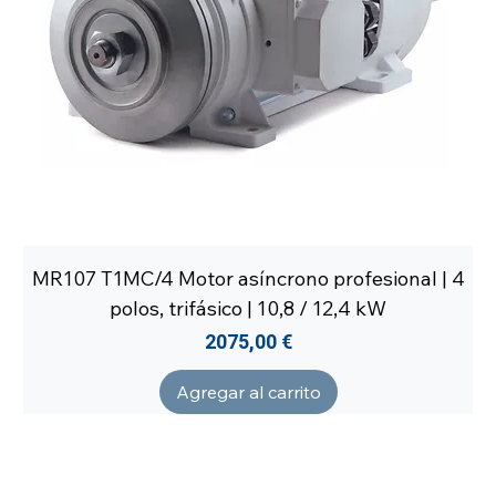
MR107 T1MC/4 Motor asíncrono profesional | 4
polos, trifásico | 10,8 / 12,4 kW
Precio
2075,00 €
Agregar al carrito