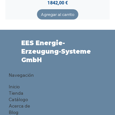
Precio
1842,00 €
Agregar al carrito
EES Energie-
Erzeugung-Systeme
GmbH
Navegación
Inicio
Tienda
Catálogo
Acerca de
Blog