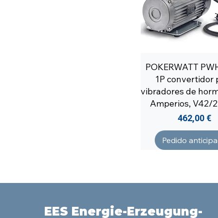
POKERWATT PWH
1P convertidor 
vibradores de hor
Amperios, V42/
Precio
462,00 €
Pedido anticip
EES Energie-Erzeugung-