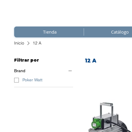
Tienda
Catálogo
Inicio
12 A
Filtrar por
12 A
Brand
Poker Watt