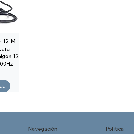
 12-M
para
migón 12
200Hz
ado
Navegación
Política