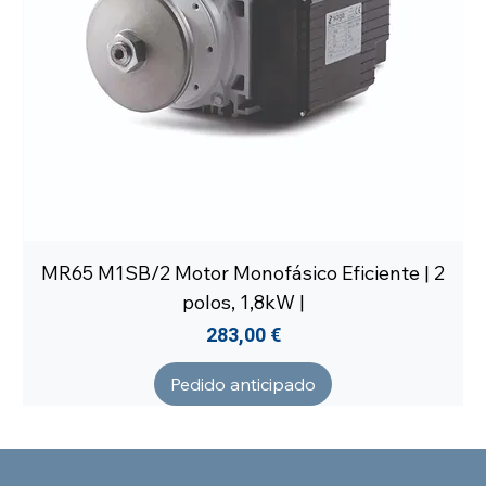
MR65 M1SB/2 Motor Monofásico Eficiente | 2
polos, 1,8kW |
Precio
283,00 €
Pedido anticipado