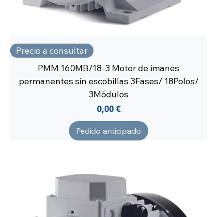
Precio a consultar
PMM 160MB/18-3 Motor de imanes
permanentes sin escobillas 3Fases/ 18Polos/
3Módulos
Precio
0,00 €
Pedido anticipado