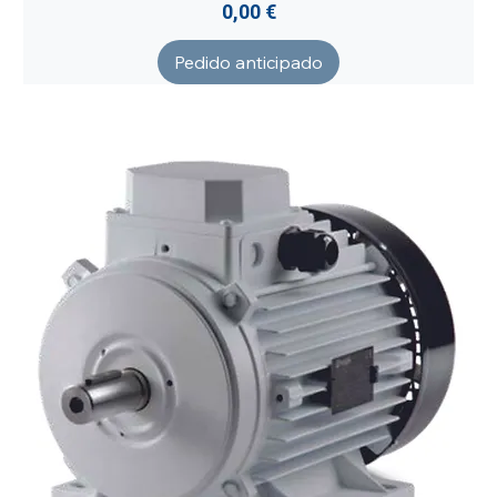
Precio
0,00 €
Pedido anticipado