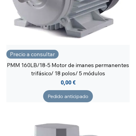
Precio a consultar
PMM 160LB/18-5 Motor de imanes permanentes
trifásico/ 18 polos/ 5 módulos
Precio
0,00 €
Pedido anticipado