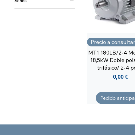
Series
MT1/2
Precio a consulta
MT1 180LB/2-4 Mo
18,5kW Doble pola
trifásico/ 2-4 p
Precio
0,00 €
Pedido anticip