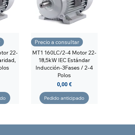
r
Precio a consultar
tor 22-
MT1 160LC/2-4 Motor 22-
ridad,
18,5kW IEC Estándar
olos
Inducción-3Fases / 2-4
Polos
Precio
0,00 €
ado
Pedido anticipado