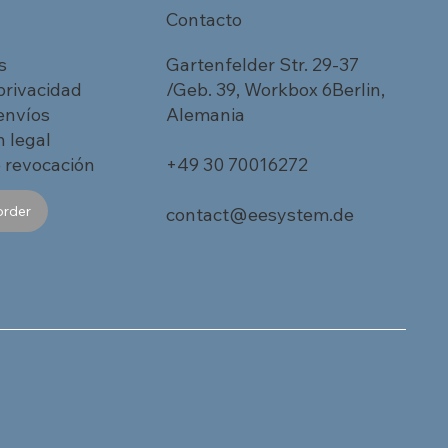
Contacto
s
Gartenfelder Str. 29-37
 privacidad
/Geb. 39, Workbox 6Berlin,
 envíos
Alemania
 legal
 revocación
+49 30 70016272
order
contact@eesystem.de