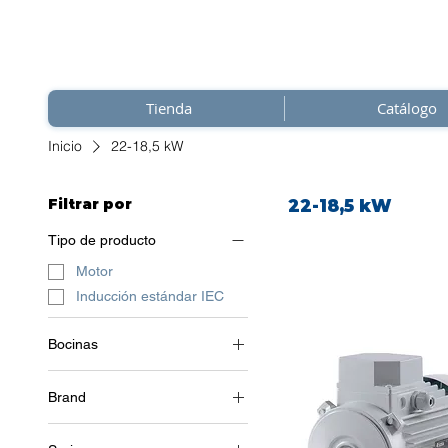
Tienda
Catálogo
Inicio
22-18,5 kW
Filtrar por
22-18,5 kW
Tipo de producto
Motor
Inducción estándar IEC
Bocinas
3~ (trifásico 400 V) / 50 Hz
Brand
Soga