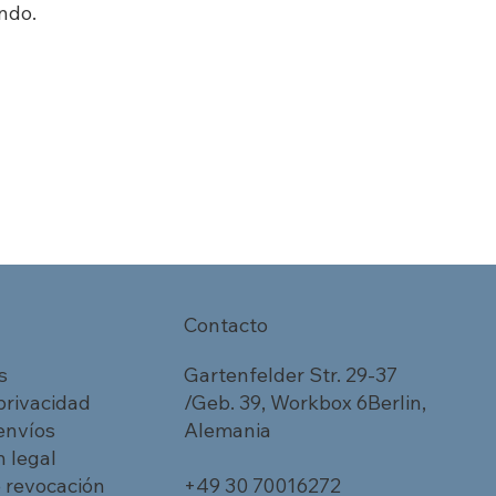
ndo.
Contacto
s
Gartenfelder Str. 29-37
 privacidad
/Geb. 39, Workbox 6Berlin,
 envíos
Alemania
 legal
 revocación
+49 30 70016272