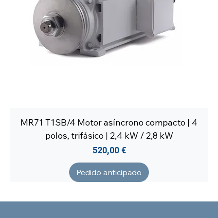
MR71 T1SB/4 Motor asíncrono compacto | 4
polos, trifásico | 2,4 kW / 2,8 kW
Precio
520,00 €
Pedido anticipado