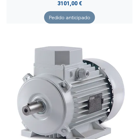
Precio
3101,00 €
Pedido anticipado