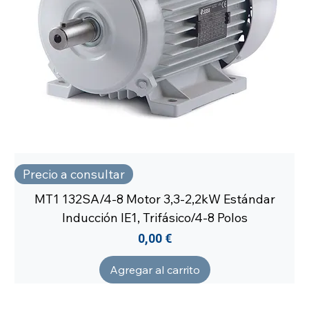
Precio a consultar
MT1 132SA/4-8 Motor 3,3-2,2kW Estándar
Inducción IE1, Trifásico/4-8 Polos
Precio
0,00 €
Agregar al carrito