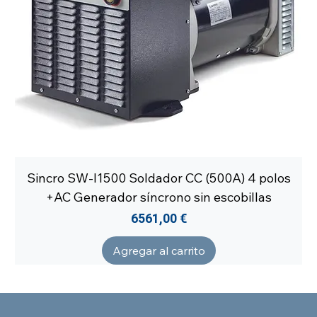
Sincro SW-I1500 Soldador CC (500A) 4 polos
+AC Generador síncrono sin escobillas
Precio
6561,00 €
Agregar al carrito