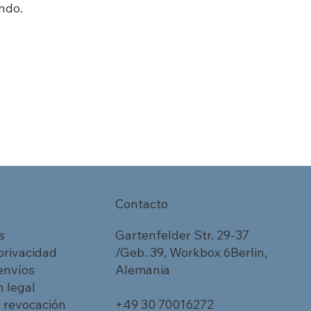
ndo.
Contacto
s
Gartenfelder Str. 29-37
 privacidad
/Geb. 39, Workbox 6Berlin,
 envíos
Alemania
 legal
 revocación
+49 30 70016272