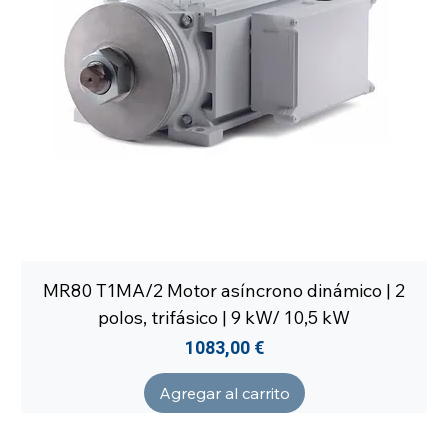
MR80 T1MA/2 Motor asíncrono dinámico | 2
polos, trifásico | 9 kW/ 10,5 kW
Precio
1083,00 €
Agregar al carrito