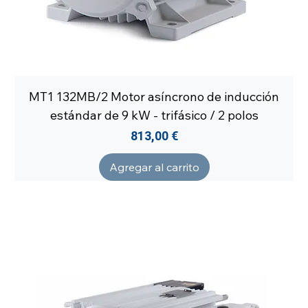
MT1 132MB/2 Motor asíncrono de inducción
estándar de 9 kW - trifásico / 2 polos
Precio
813,00 €
Agregar al carrito