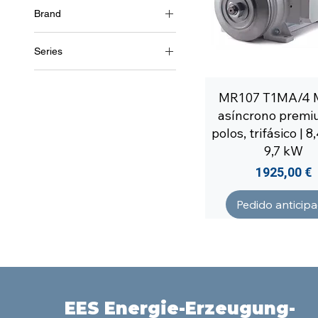
Brand
3~ (trifásico 460 V) / 60 Hz
Soga
Series
MR107
MR107 T1MA/4 
asíncrono premi
polos, trifásico | 
9,7 kW
Precio
1925,00 €
Pedido anticip
EES Energie-Erzeugung-