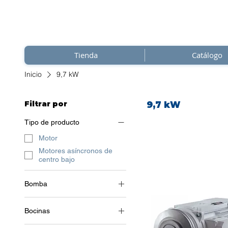
Tienda
Catálogo
Inicio
9,7 kW
Filtrar por
9,7 kW
Tipo de producto
Motor
Motores asíncronos de
centro bajo
Bomba
4 polos (~1500 RPM)
Bocinas
3~ (trifásico 400 V) / 50 Hz