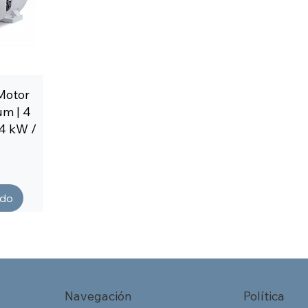
Motor
um | 4
8,4 kW /
ado
Navegación
Política