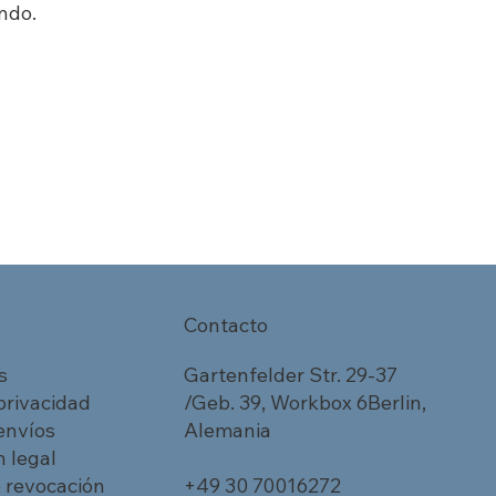
ndo.
Contacto
s
Gartenfelder Str. 29-37
 privacidad
/Geb. 39, Workbox 6Berlin,
 envíos
Alemania
 legal
 revocación
+49 30 70016272