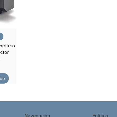
r
netario
ctor
o
ado
Navegación
Política