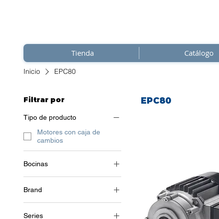
Tienda
Catálogo
Inicio
EPC80
Filtrar por
EPC80
Tipo de producto
Motores con caja de
cambios
Bocinas
Trifásica (220 V/500 Hz)
Brand
Soga
Series