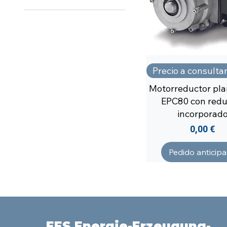
EPC80
Precio a consulta
Motorreductor pla
EPC80 con redu
incorporad
Precio
0,00 €
Pedido anticip
EES Energie-Erzeugung-