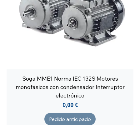
Soga MME1 Norma IEC 132S Motores
monofásicos con condensador Interruptor
electrónico
Precio
0,00 €
Pedido anticipado