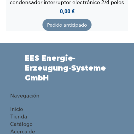
condensador interruptor electrónico 2/4 polos
Precio
0,00 €
Pedido anticipado
EES Energie-
Erzeugung-Systeme
GmbH
Navegación
Inicio
Tienda
Catálogo
Acerca de