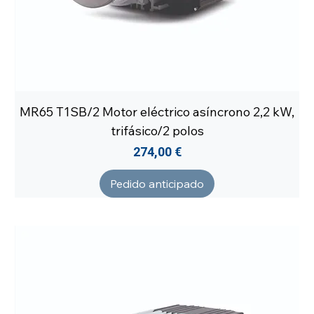
MR65 T1SB/2 Motor eléctrico asíncrono 2,2 kW,
trifásico/2 polos
Precio
274,00 €
Pedido anticipado