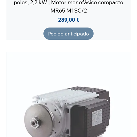
polos, 2,2 kW | Motor monofásico compacto
MR65 M1SC/2
Precio
289,00 €
Pedido anticipado