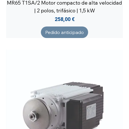
MR65 T1SA/2 Motor compacto de alta velocidad
| 2 polos, trifásico | 1,5 kW
Precio
258,00 €
Pedido anticipado