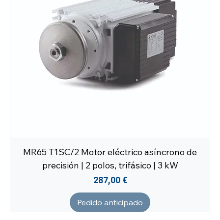
MR65 T1SC/2 Motor eléctrico asíncrono de
precisión | 2 polos, trifásico | 3 kW
Precio
287,00 €
Pedido anticipado