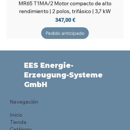
MR65 T1MA/2 Motor compacto de alto
rendimiento | 2 polos, trifásico | 3,7 kW
Precio
347,00 €
Pedido anticipado
EES Energie-
Erzeugung-Systeme
GmbH
Navegación
Inicio
Tienda
Catálogo