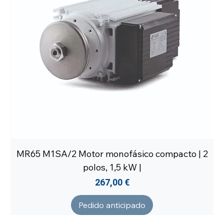
MR65 M1SA/2 Motor monofásico compacto | 2
polos, 1,5 kW |
Precio
267,00 €
Pedido anticipado