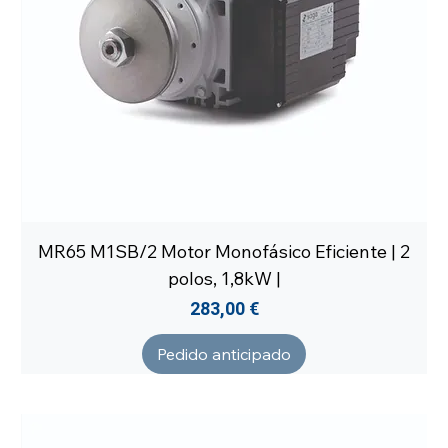
MR65 M1SB/2 Motor Monofásico Eficiente | 2
polos, 1,8kW |
Precio
283,00 €
Pedido anticipado