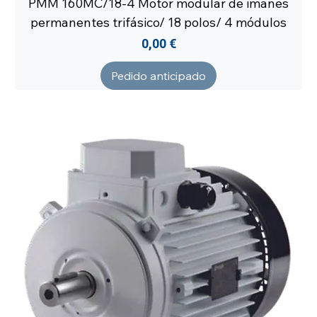
PMM 160MC/18-4 Motor modular de imanes
permanentes trifásico/ 18 polos/ 4 módulos
Precio
0,00 €
Pedido anticipado