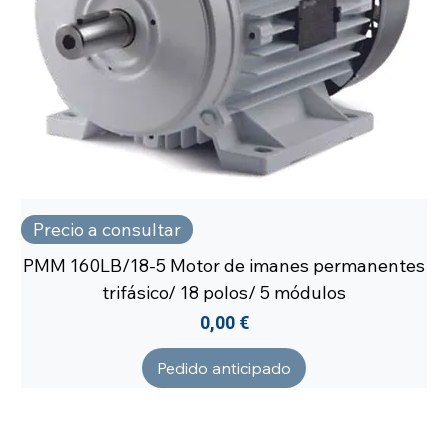
Precio a consultar
PMM 160LB/18-5 Motor de imanes permanentes
trifásico/ 18 polos/ 5 módulos
Precio
0,00 €
Pedido anticipado