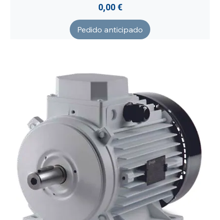
Precio
0,00 €
Pedido anticipado