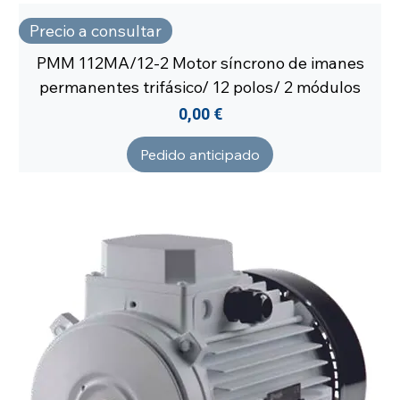
Precio a consultar
PMM 112MA/12-2 Motor síncrono de imanes
permanentes trifásico/ 12 polos/ 2 módulos
Precio
0,00 €
Pedido anticipado