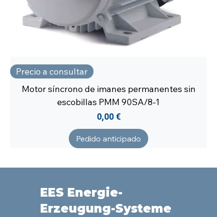
Precio a consultar
Motor síncrono de imanes permanentes sin
escobillas PMM 90SA/8-1
Precio
0,00 €
Pedido anticipado
EES Energie-
Erzeugung-Systeme