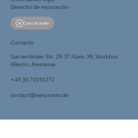
Derecho de revocación
Cancel order
Contacto
Gartenfelder Str. 29-37 /Geb. 39, Workbox
6Berlin, Alemania
+49 30 70016272
contact@eesystem.de