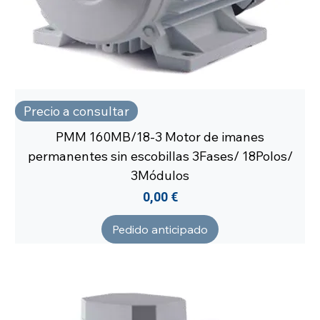
Precio a consultar
PMM 160MB/18-3 Motor de imanes
permanentes sin escobillas 3Fases/ 18Polos/
3Módulos
Precio
0,00 €
Pedido anticipado