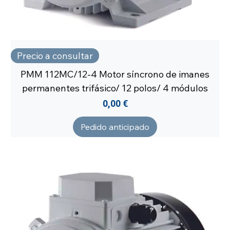
Precio a consultar
PMM 112MC/12-4 Motor síncrono de imanes
permanentes trifásico/ 12 polos/ 4 módulos
Precio
0,00 €
Pedido anticipado