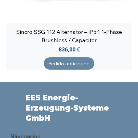
Sincro SSG 112 Alternator – IP54 1-Phase
Brushless / Capacitor
Precio
836,00 €
Pedido anticipado
EES Energie-
Erzeugung-Systeme
GmbH
Navegación