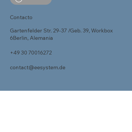
Contacto
Gartenfelder Str. 29-37 /Geb. 39, Workbox
6Berlin, Alemania
+49 30 70016272
contact@eesystem.de