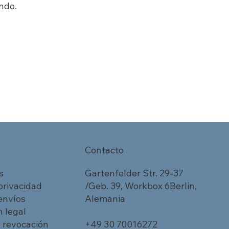
ndo.
Contacto
s
Gartenfelder Str. 29-37
 privacidad
/Geb. 39, Workbox 6Berlin,
 envíos
Alemania
 legal
 revocación
+49 30 70016272