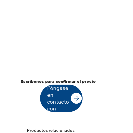
Escríbenos para confirmar el precio
Póngase
en
contacto
con
Productos relacionados