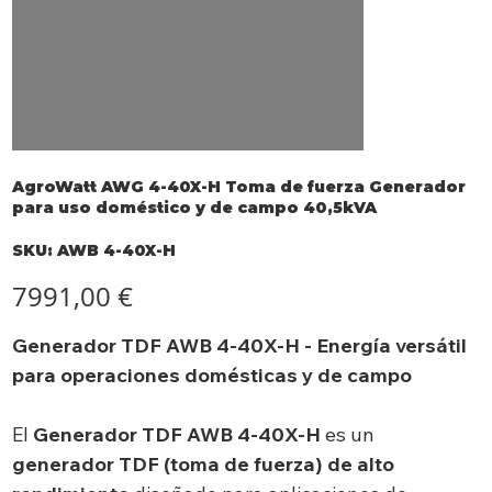
AgroWatt AWG 4-40X-H Toma de fuerza Generador
para uso doméstico y de campo 40,5kVA
SKU
SKU:
AWB 4-40X-H
AWB
4-
40X-
Precio
7991,00 €
H
Generador TDF AWB 4-40X-H - Energía versátil
para operaciones domésticas y de campo
El
Generador TDF AWB 4-40X-H
es un
generador TDF (toma de fuerza) de alto