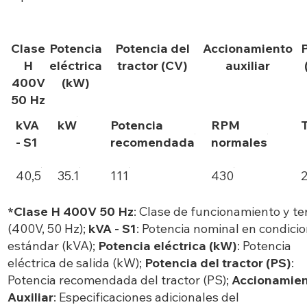
Clase
Potencia
Potencia del
Accionamiento
H
eléctrica
tractor (CV)
auxiliar
400V
(kW)
50 Hz
kVA
kW
Potencia
RPM
T
- S1
recomendada
normales
40,5
35.1
111
430
*Clase H 400V 50 Hz
: Clase de funcionamiento y te
(400V, 50 Hz);
kVA - S1
: Potencia nominal en condici
estándar (kVA);
Potencia eléctrica (kW)
: Potencia
eléctrica de salida (kW);
Potencia del tractor (PS)
:
Potencia recomendada del tractor (PS);
Accionamie
Auxiliar
: Especificaciones adicionales del