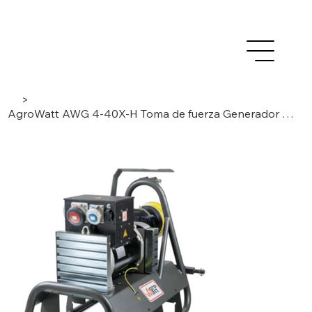
>
AgroWatt AWG 4-40X-H Toma de fuerza Generador para uso doméstico y de campo 40,5kVA