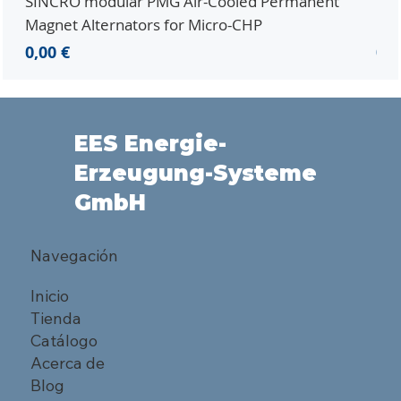
SINCRO modular PMG Air-Cooled Permanent
PMG
Magnet Alternators for Micro-CHP
Mic
Precio
Pre
0,00 €
0,0
EES Energie-
Erzeugung-Systeme
GmbH
Navegación
Inicio
Tienda
Catálogo
Acerca de
Blog