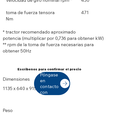
Velocidad de giro nominal rpm**
430
toma de fuerza tensora
471
Nm
* tractor recomendado aproximado
potencia (multiplicar por 0,736 para obtener kW)
** rpm de la toma de fuerza necesarias para
obtener 50Hz
Escríbenos para confirmar el precio
Póngase
Dimensiones
en
contacto
1135 x 640 x 915 mm
con
Peso