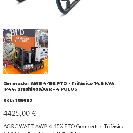
Generador AWB 4-15X PTO - Trifásico 14,8 kVA,
IP44, Brushless/AVR - 4 POLOS
SKU
SKU:
159902
159902
Precio
4425,00 €
AGROWATT AWB 4-15X PTO Generator Trifásico