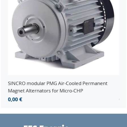
SINCRO modular PMG Air-Cooled Permanent
PMG
Magnet Alternators for Micro-CHP
Mic
Precio
Pre
0,00 €
0,0