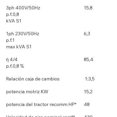
3ph 400V/50Hz
15,8
p.f.0,8
kVA S1
1ph 230V/50Hz
6,3
p.f.1
max kVA S1
η 4/4
85,4
p.f.0,8 %
Relación caja de cambios
1:3,5
potencia motriz KW
15,2
potencia del tractor recomm HP*
48