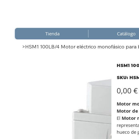
Tienda
Catálogo
>
HSM1 100LB/4 Motor eléctrico monofásico para
HSM1 100
SKU
SKU:
HSM
HSM1
100LB
Precio
0,00 €
Motor mon
Motor de 
El
Motor 
representa
hueco de p