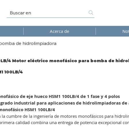
Acerca de
Not
 bomba de hidrolimpiadora
LB/4 Motor eléctrico monofásico para bomba de hidro
1 100LB/4
/4
ofásico de eje hueco HSM1 100LB/4 de 1 fase y 4 polos
grado industrial para aplicaciones de hidrolimpiadoras de
monofásico HSM1 100LB/4
 la cumbre de la ingeniería de motores monofásicos para hidroli
rimera calidad combina una entrega de potencia excepcional con 