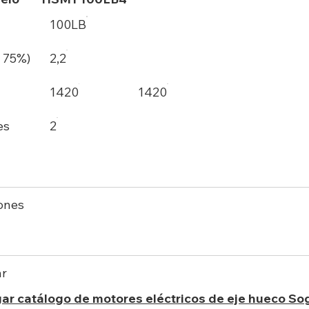
100LB
 75%)
2,2
1420
1420
es
2
ones
ar
ar catálogo de motores eléctricos de eje hueco So