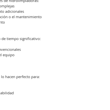
es de hidrolimpiadoras:
complejas
to adicionales
lación o el mantenimiento
nto
de tiempo significativo:
nvencionales
el equipo
lo hacen perfecto para:
abilidad