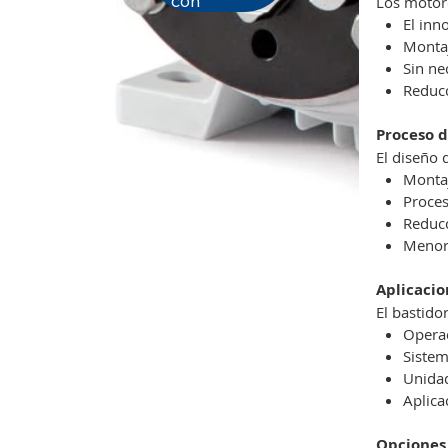
con
Los motore
El inn
Montaj
Sin ne
Reducc
Proceso d
El diseño 
Montaj
Proces
Reducc
Menore
Aplicacio
El bastido
Operac
Sistem
Unidad
Aplica
Opciones