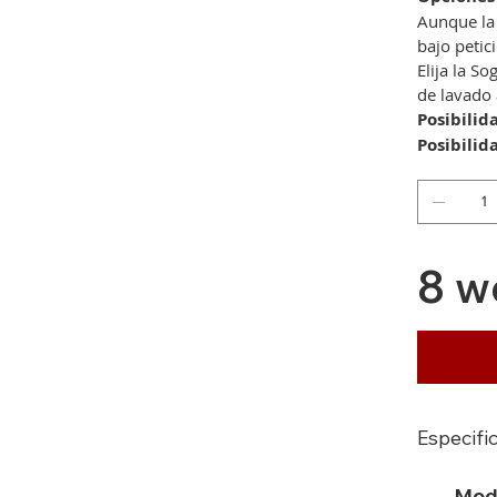
Aunque la 
bajo petic
Elija la S
de lavado 
Posibilid
Posibilid
8 w
Especifi
Mod