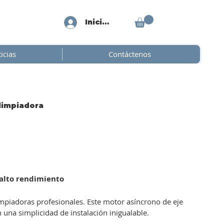
Iniciar sesión
icias
Contáctenos
limpiadora
 alto rendimiento
mpiadoras profesionales. Este motor asíncrono de eje
una simplicidad de instalación inigualable.