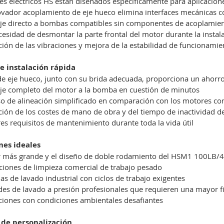
s eléctricos HS están diseñados específicamente para aplicacion
ovador acoplamiento de eje hueco elimina interfaces mecánicas 
e directo a bombas compatibles sin componentes de acoplamien
cesidad de desmontar la parte frontal del motor durante la insta
ión de las vibraciones y mejora de la estabilidad de funcionamie
e instalación rápida
de eje hueco, junto con su brida adecuada, proporciona un ahorro 
e completo del motor a la bomba en cuestión de minutos
o de alineación simplificado en comparación con los motores co
ión de los costes de mano de obra y del tiempo de inactividad d
s requisitos de mantenimiento durante toda la vida útil
nes ideales
r más grande y el diseño de doble rodamiento del HSM1 100LB/4 
iones de limpieza comercial de trabajo pesado
as de lavado industrial con ciclos de trabajo exigentes
es de lavado a presión profesionales que requieren una mayor fi
ciones con condiciones ambientales desafiantes
 de personalización