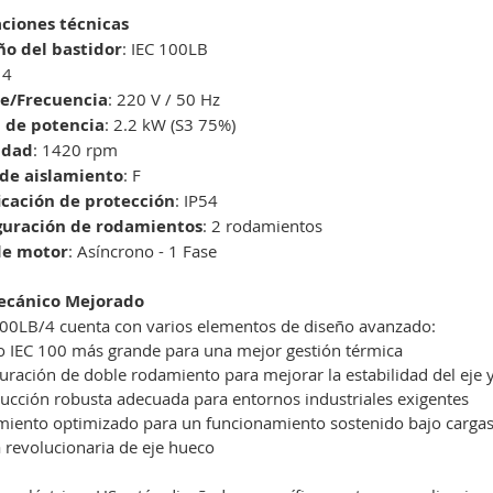
aciones técnicas
o del bastidor
: IEC 100LB
 4
je/Frecuencia
: 220 V / 50 Hz
a de potencia
: 2.2 kW (S3 75%)
idad
: 1420 rpm
 de aislamiento
: F
ficación de protección
: IP54
guración de rodamientos
: 2 rodamientos
de motor
: Asíncrono - 1 Fase
ecánico Mejorado
00LB/4 cuenta con varios elementos de diseño avanzado:
 IEC 100 más grande para una mejor gestión térmica
uración de doble rodamiento para mejorar la estabilidad del eje y 
ucción robusta adecuada para entornos industriales exigentes
miento optimizado para un funcionamiento sostenido bajo carga
 revolucionaria de eje hueco