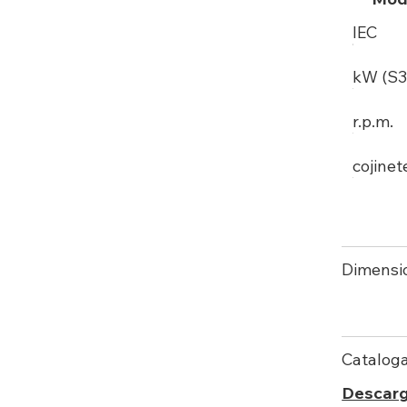
IEC
kW (S3
r.p.m.
cojinet
Dimensi
Catalog
Descarg