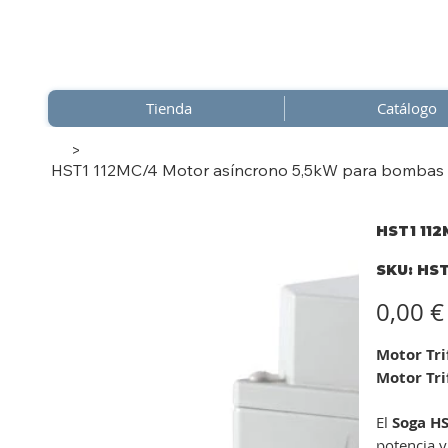
Tienda
Catálogo
>
HST1 112MC/4 Motor asíncrono 5,5kW para bombas de
HST1 112
SKU
SKU:
HST
HST1
112MC
Precio
0,00 €
Motor Tri
Motor Tri
El
Soga H
potencia y