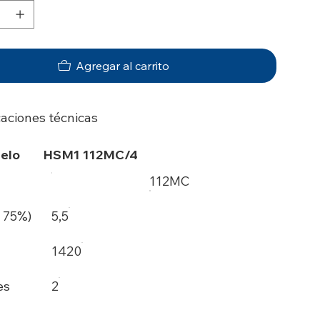
Agregar al carrito
caciones técnicas
elo
HSM1 112MC/4
112MC
 75%)
5,5
1420
es
2