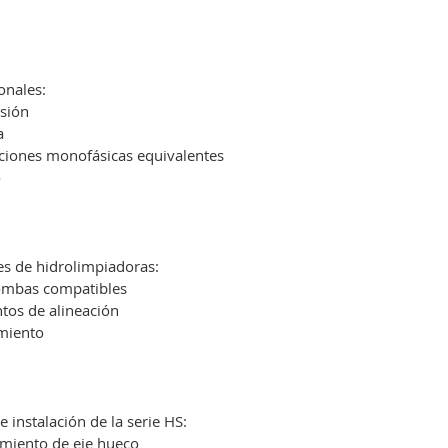
onales:
esión
a
ciones monofásicas equivalentes
o
es de hidrolimpiadoras:
bombas compatibles
tos de alineación
amiento
 instalación de la serie HS:
amiento de eje hueco