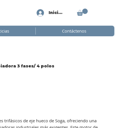
Iniciar sesión
icias
Contáctenos
adora 3 fases/ 4 polos
s trifásicos de eje hueco de Soga, ofreciendo una
iadoras industriales más exigentes. Este motor de