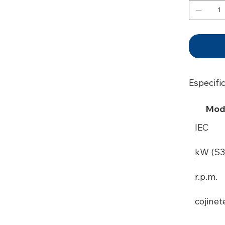
Especifi
Mod
IEC
kW (S3
r.p.m.
cojinet