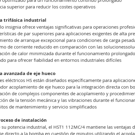
ncia superior para reducir los costes operativos
a trifásica industrial
o insignia ofrece ventajas significativas para operaciones profesi
erísticas de par superiores para aplicaciones exigentes de alta pr
iento de arranque excepcional para condiciones de carga pesad
o de corriente reducido en comparación con las solucionessolu
ción de calor minimizada durante el funcionamiento prolongad
do para ofrecer fiabilidad en entornos industriales difíciles
ía avanzada de eje hueco
s eléctricos HS están diseñados específicamente para aplicacion
dor acoplamiento de eje hueco para la integración directa con 
ación de complejos componentes de acoplamiento y procedimien
ión de la tensión mecánica y las vibraciones durante el funcion
itos de mantenimiento y servicio simplificados
oceso de instalación
 su potencia industrial, el HST1 112MC/4 mantiene las ventajas de
e directo a la bomba en cuestión de minutos utilizando el acopl