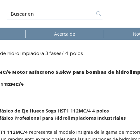
Acerca de
Not
 hidrolimpiadora 3 fases/ 4 polos
MC/4 Motor asíncrono 5,5kW para bombas de hidrolimpi
1 112MC/4
/4
fásico de Eje Hueco Soga HST1 112MC/4 4 polos
fásico Profesional para Hidrolimpiadoras Industriales
ST1 112MC/4
representa el modelo insignia de la gama de motore
 un rendimiento excepcionales para las aplicaciones de hidrolimp