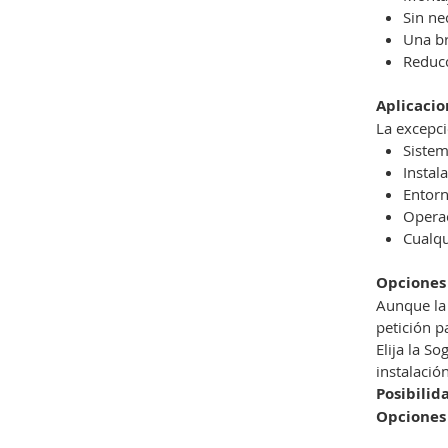
Sin ne
Una br
Reducc
Aplicacio
La excepci
Sistem
Instal
Entorn
Operac
Cualqu
Opciones
Aunque la 
petición p
Elija la S
instalació
Posibilid
Opciones 