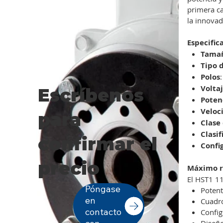
primera ca
la innovad
Especific
Tamañ
Tipo 
Polos
:
Volta
Escríbenos
Poten
Veloc
para
Clase
Clasi
confirmar el
Confi
precio
Máximo r
El HST1 1
Póngase
Potent
en
Cuadro
contacto
Config
Diseñ