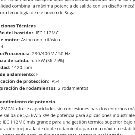
lidad combina la máxima potencia de salida con un diseño mecán
ora tecnología de eje hueco de Soga.
aciones Técnicas
o del bastidor
: IEC 112MC
de motor
: Asíncrono trifásico
 4
je/Frecuencia
: 230/400 V / 50 Hz
cia de salida
: 5.5 kW (S6 75%)
idad
: 1420 rpm
 de aislamiento
: F
ficación de protección
: IP54
guración de rodamientos
: 2 rodamientos
endimiento de potencia
12MC/4 ofrece capacidades sin concesiones para los entornos más
e salida de 5,5 kW.5 kW de potencia para aplicaciones industrial
 IEC 112MC más grande para una gestión térmica superior bajo 
uración mejorada de doble rodamiento para una máxima estabili
o optimizado para un funcionamiento continuo prolongado