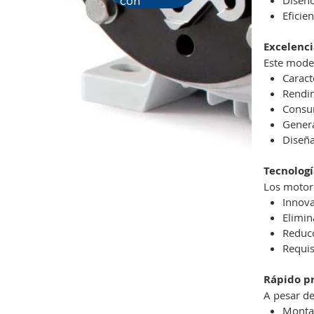
con
Eficie
Excelenci
Este model
Caract
Rendim
Consum
Genera
Diseña
Tecnolog
Los motore
Innova
Elimin
Reducc
Requis
Rápido pr
A pesar de
Montaj