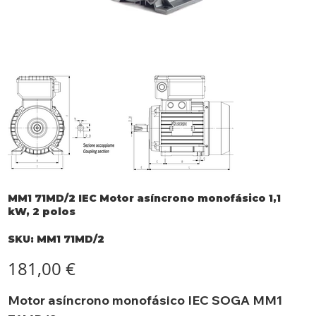
MM1 71MD/2 IEC Motor asíncrono monofásico 1,1
kW, 2 polos
SKU
SKU:
MM1 71MD/2
MM1
71MD/2
Precio
181,00 €
Motor asíncrono monofásico IEC SOGA MM1