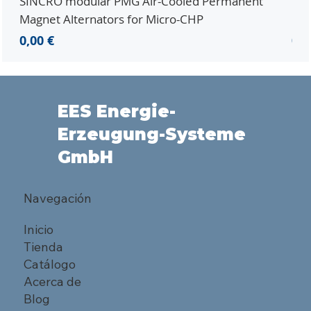
SINCRO modular PMG Air-Cooled Permanent
PMG
Magnet Alternators for Micro-CHP
Mic
Precio
Pre
0,00 €
0,0
EES Energie-
Erzeugung-Systeme
GmbH
Navegación
Inicio
Tienda
Catálogo
Acerca de
Blog