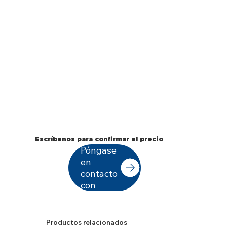
Escríbenos para confirmar el precio
Póngase
en
contacto
con
Productos relacionados