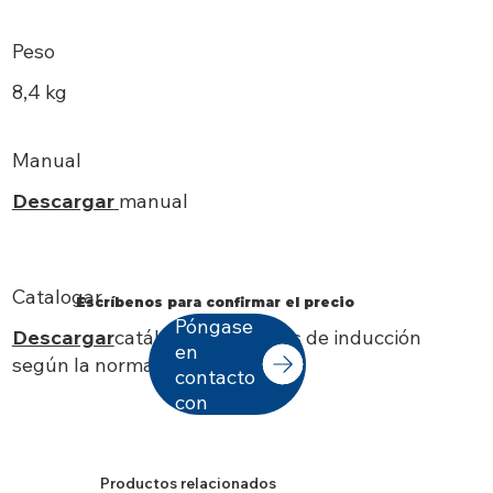
Peso
8,4 kg
Manual
Descargar
manual
Catalogar
Escríbenos para confirmar el precio
Póngase
Descargar
catálogo de motores de inducción
en
según la norma IEC
contacto
con
Productos relacionados