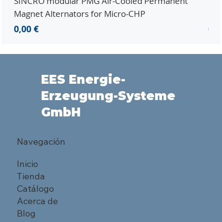
SINCRO modular PMG Air-Cooled Permanent
PMG
Magnet Alternators for Micro-CHP
Mic
Precio
Pre
0,00 €
0,0
EES Energie-
Erzeugung-Systeme
GmbH
Navegación
Inicio
Tienda
Catálogo
Acerca de
Blog