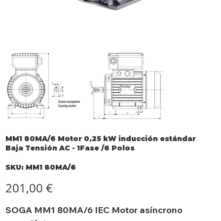
MM1 80MA/6 Motor 0,25 kW inducción estándar
Baja Tensión AC - 1Fase /6 Polos
SKU
SKU:
MM1 80MA/6
MM1
80MA/6
Precio
201,00 €
SOGA MM1 80MA/6 IEC Motor asíncrono