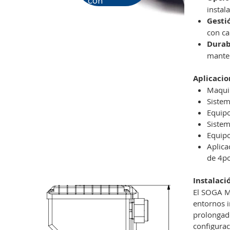
con
instal
Gesti
con ca
Durab
mante
Aplicacio
Maquin
Sistem
Equipo
Sistem
Equipo
Aplica
de 4p
Instalaci
El SOGA M
entornos i
prolongado
configura