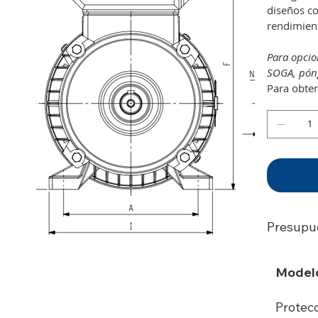
diseños co
rendimient
Para opcio
SOGA, póng
Para obten
Presupu
Model
Protec