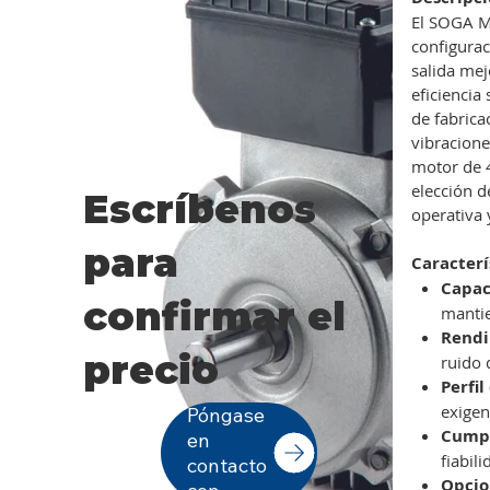
El SOGA M
configurac
salida mej
eficiencia
de fabrica
vibracion
motor de 4
elección d
Escríbenos
operativa 
para
Caracterí
Capac
confirmar el
mantie
Rendi
precio
ruido 
Perfi
exigen
Póngase
Cumpl
en
fiabil
contacto
Opcio