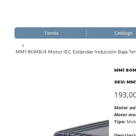
Tienda
Catálogo
>
MM1 80MB/4 Motor IEC Estándar Inducción Baja Tens
MM1 80MB
SKU
SKU:
MM1
MM1
80MB/
Precio
193,0
Motor as
Motor mon
Tipo:
Motor
Descripci