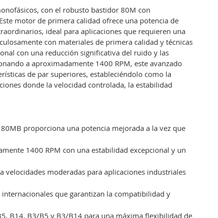
onofásicos, con el robusto bastidor 80M con
 Este motor de primera calidad ofrece una potencia de
aordinarios, ideal para aplicaciones que requieren una
ticulosamente con materiales de primera calidad y técnicas
al con una reducción significativa del ruido y las
ncionando a aproximadamente 1400 RPM, este avanzado
rísticas de par superiores, estableciéndolo como la
aciones donde la velocidad controlada, la estabilidad
e 80MB proporciona una potencia mejorada a la vez que
damente 1400 RPM con una estabilidad excepcional y un
s a velocidades moderadas para aplicaciones industriales
internacionales que garantizan la compatibilidad y
 B5, B14, B3/B5 y B3/B14 para una máxima flexibilidad de