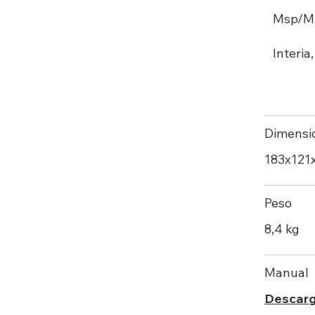
Msp/M 2
Interia
Dimensi
183х121
Peso
8,4 kg
Manual
Descar