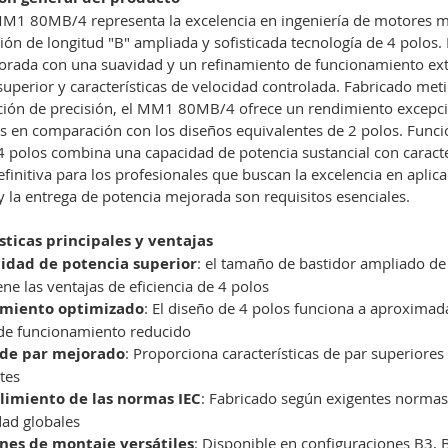
M1 80MB/4 representa la excelencia en ingeniería de motores m
ión de longitud "B" ampliada y sofisticada tecnología de 4 polos.
orada con una suavidad y un refinamiento de funcionamiento extr
 superior y características de velocidad controlada. Fabricado me
ción de precisión, el MM1 80MB/4 ofrece un rendimiento excepcion
es en comparación con los diseños equivalentes de 2 polos. Fu
 polos combina una capacidad de potencia sustancial con caracte
efinitiva para los profesionales que buscan la excelencia en aplic
y la entrega de potencia mejorada son requisitos esenciales.
sticas principales y ventajas
idad de potencia superior
: el tamaño de bastidor ampliado d
ne las ventajas de eficiencia de 4 polos
miento optimizado
: El diseño de 4 polos funciona a aproxima
de funcionamiento reducido
l de par mejorado
: Proporciona características de par superiore
tes
imiento de las normas IEC
: Fabricado según exigentes normas 
idad globales
nes de montaje versátiles
: Disponible en configuraciones B3,