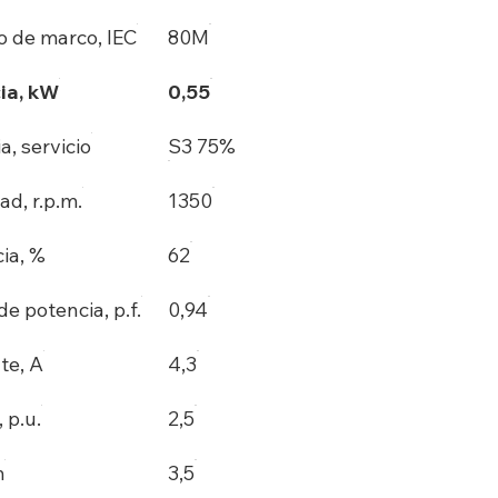
 de marco, IEC
80M
ia, kW
0,55
a, servicio
S3 75%
ad, r.p.m.
1350
cia, %
62
de potencia, p.f.
0,94
te, A
4,3
, p.u.
2,5
m
3,5