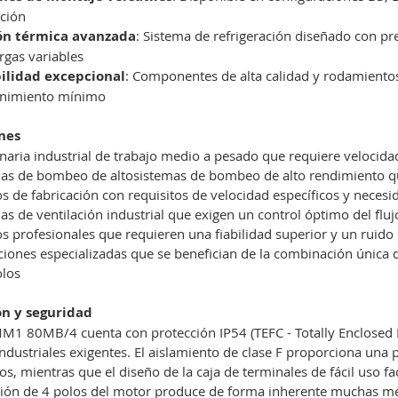
ación
ón térmica avanzada
: Sistema de refrigeración diseñado con p
rgas variables
ilidad excepcional
: Componentes de alta calidad y rodamientos
nimiento mínimo
nes
aria industrial de trabajo medio a pesado que requiere velocida
as de bombeo de altosistemas de bombeo de alto rendimiento que
s de fabricación con requisitos de velocidad específicos y necesi
as de ventilación industrial que exigen un control óptimo del flu
s profesionales que requieren una fiabilidad superior y un ruid
ciones especializadas que se benefician de la combinación única 
olos
ón y seguridad
M1 80MB/4 cuenta con protección IP54 (TEFC - Totally Enclosed F
ndustriales exigentes. El aislamiento de clase F proporciona una 
s, mientras que el diseño de la caja de terminales de fácil uso fac
ción de 4 polos del motor produce de forma inherente muchas me