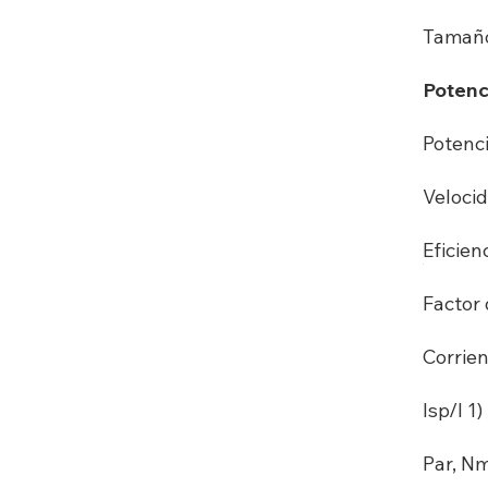
Tamaño
Potenc
Potenci
Velocid
Eficien
Factor 
Corrien
Isp/I 1) 
Par, N