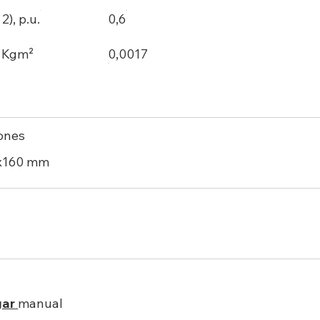
), p.u.
0,6
, Kgm²
0,0017
ones
x160 mm
gar
manual