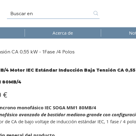
Acerca de
Not
ión CA 0,55 kW - 1Fase /4 Polos
/4 Motor IEC Estándar Inducción Baja Tensión CA 0,55 
 80MB/4
4
0 €
íncrono monofásico IEC SOGA MM1 80MB/4
ofásico avanzado de bastidor mediano-grande con configuració
 de CA de bajo voltaje de inducción estándar IEC, 1 fase / 4 polo
ón general del producto