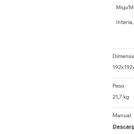
Msp/M ,
Interia
Dimensi
192х19
Peso
21,7 kg
Manual
Descar