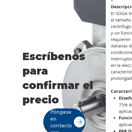
Descripci
El SOGA M
el tamaño 
centrífugo
y un func
requieren 
italianas 
condicion
Escríbenos
interrupto
en la elec
para
caracterís
prolongado
confirmar el
Caracterí
precio
Diseñ
75% de
aplica
Póngase
Funci
en
aplica
contacto
PAR D