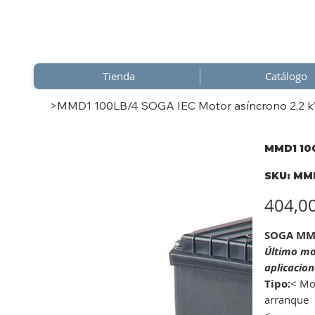
Tienda
Catálogo
>
MMD1 100LB/4 SOGA IEC Motor asíncrono 2,2 kW,
MMD1 100
SKU
SKU:
MMD
MMD1
100LB
Precio
404,0
SOGA MMD
Último mo
aplicacion
Tipo:
< Mot
arranque
<