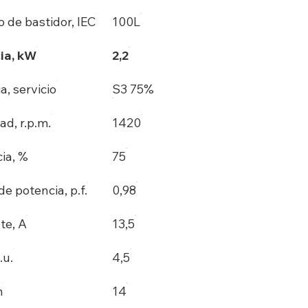
 de bastidor, IEC
100L
ia, kW
2,2
a, servicio
S3 75%
ad, r.p.m.
1420
cia, %
75
de potencia, p.f.
0,98
te, A
13,5
.u.
4,5
m
14