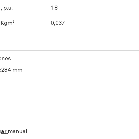
 p.u.
1,8
, Kgm²
0,037
ones
2x284 mm
gar
manual