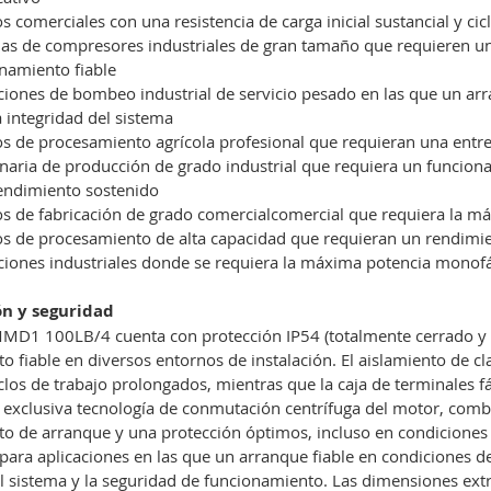
s comerciales con una resistencia de carga inicial sustancial y ci
as de compresores industriales de gran tamaño que requieren un
namiento fiable
ciones de bombeo industrial de servicio pesado en las que un arr
a integridad del sistema
s de procesamiento agrícola profesional que requieran una ent
aria de producción de grado industrial que requiera un funciona
endimiento sostenido
s de fabricación de grado comercialcomercial que requiera la má
s de procesamiento de alta capacidad que requieran un rendimi
ciones industriales donde se requiera la máxima potencia monofá
ón y seguridad
D1 100LB/4 cuenta con protección IP54 (totalmente cerrado y re
o fiable en diversos entornos de instalación. El aislamiento de c
clos de trabajo prolongados, mientras que la caja de terminales fác
 exclusiva tecnología de conmutación centrífuga del motor, comb
o de arranque y una protección óptimos, incluso en condiciones 
ara aplicaciones en las que un arranque fiable en condiciones d
l sistema y la seguridad de funcionamiento. Las dimensiones ext