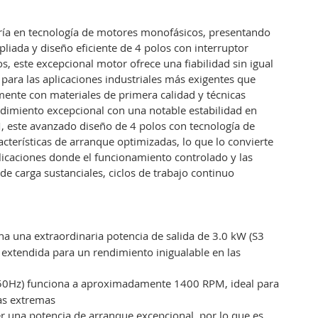
ría en tecnología de motores monofásicos, presentando
iada y diseño eficiente de 4 polos con interruptor
 este excepcional motor ofrece una fiabilidad sin igual
ra las aplicaciones industriales más exigentes que
mente con materiales de primera calidad y técnicas
dimiento excepcional con una notable estabilidad en
este avanzado diseño de 4 polos con tecnología de
cterísticas de arranque optimizadas, lo que lo convierte
plicaciones donde el funcionamiento controlado y las
de carga sustanciales, ciclos de trabajo continuo
a una extraordinaria potencia de salida de 3.0 kW (S3
" extendida para un rendimiento inigualable en las
/50Hz) funciona a aproximadamente 1400 RPM, ideal para
gas extremas
r una potencia de arranque excepcional, por lo que es