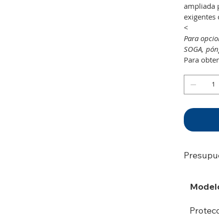
ampliada 
exigentes 
<
Para opcio
SOGA, póng
Para obten
Presupu
Model
Protec