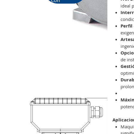
con
ideal 
Inter
condic
Perfil
exigen
Artesa
ingeni
Opcio
de ins
Gesti
optimi
Durabi
prolon
Máxim
potenc
Aplicacio
Maquin
signifi