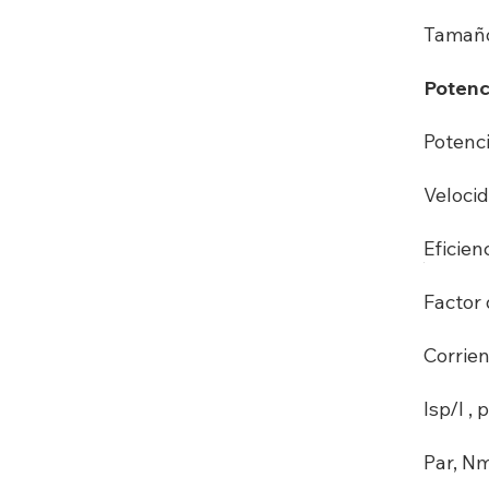
Tamaño
Potenc
Potenci
Velocid
Eficien
Factor 
Corrien
Isp/I , p
Par, N