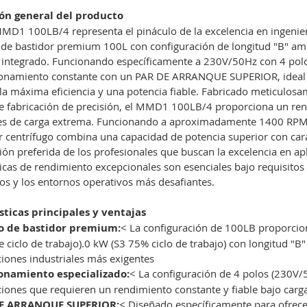
ón general del producto
MD1 100LB/4 representa el pináculo de la excelencia en ingenie
de bastidor premium 100L con configuración de longitud "B" ampl
 integrado. Funcionando específicamente a 230V/50Hz con 4 polos,
ionamiento constante con un PAR DE ARRANQUE SUPERIOR, ideal pa
la máxima eficiencia y una potencia fiable. Fabricado meticulosa
de fabricación de precisión, el MMD1 100LB/4 proporciona un ren
es de carga extrema. Funcionando a aproximadamente 1400 RPM, 
r centrífugo combina una capacidad de potencia superior con cara
ción preferida de los profesionales que buscan la excelencia en a
ticas de rendimiento excepcionales son esenciales bajo requisitos 
s y los entornos operativos más desafiantes.
sticas principales y ventajas
o de bastidor premium:
< La configuración de 100LB proporcion
 ciclo de trabajo).0 kW (S3 75% ciclo de trabajo) con longitud "B
ciones industriales más exigentes
onamiento especializado:
< La configuración de 4 polos (230V
ciones que requieren un rendimiento constante y fiable bajo car
E ARRANQUE SUPERIOR:
< Diseñado específicamente para ofrece