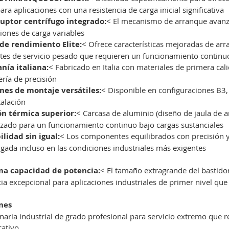
para aplicaciones con una resistencia de carga inicial significativa
ruptor centrífugo integrado:
< El mecanismo de arranque avanza
iones de carga variables
 de rendimiento Elite:
< Ofrece características mejoradas de ar
tes de servicio pesado que requieren un funcionamiento contin
nía italiana:
< Fabricado en Italia con materiales de primera cal
ería de precisión
nes de montaje versátiles:
< Disponible en configuraciones B3
talación
ón térmica superior:
< Carcasa de aluminio (diseño de jaula de ar
zado para un funcionamiento continuo bajo cargas sustanciales
lidad sin igual:
< Los componentes equilibrados con precisión y 
gada incluso en las condiciones industriales más exigentes
a capacidad de potencia:
< El tamaño extragrande del bastido
ia excepcional para aplicaciones industriales de primer nivel qu
nes
aria industrial de grado profesional para servicio extremo que 
cativo