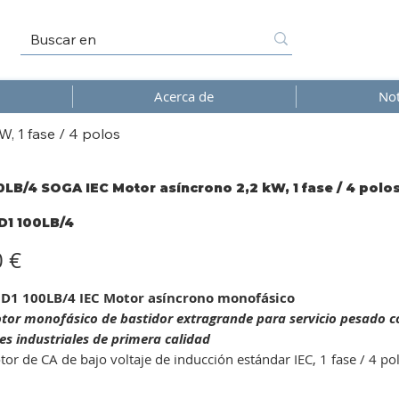
Acerca de
Not
 1 fase / 4 polos
LB/4 SOGA IEC Motor asíncrono 2,2 kW, 1 fase / 4 polo
1 100LB/4
/4
0 €
1 100LB/4 IEC Motor asíncrono monofásico
tor monofásico de bastidor extragrande para servicio pesado con
es industriales de primera calidad
or de CA de bajo voltaje de inducción estándar IEC, 1 fase / 4 po