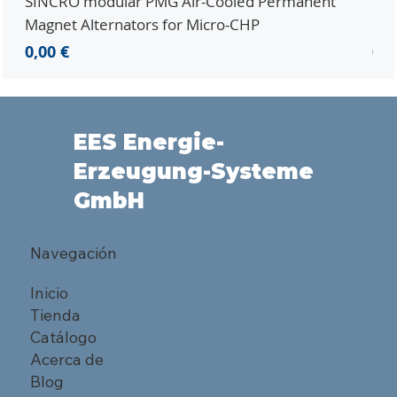
SINCRO modular PMG Air-Cooled Permanent
PMG
Magnet Alternators for Micro-CHP
Mic
Precio
Pre
0,00 €
0,0
EES Energie-
Erzeugung-Systeme
GmbH
Navegación
Inicio
Tienda
Catálogo
Acerca de
Blog