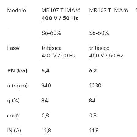
Modelo
MR107 T1MA/6
MR107 T1MA/6
400 V / 50 Hz
S6-60%
S6-60%
Fase
trifásica
trifásico
400 V / 50 Hz
460 V / 60 Hz
PN (kw)
5,4
6,2
n (r.p.m)
940
1230
ŋ (%)
84
84
cosϕ
0,8
0,8
IN (A)
11,8
11,8