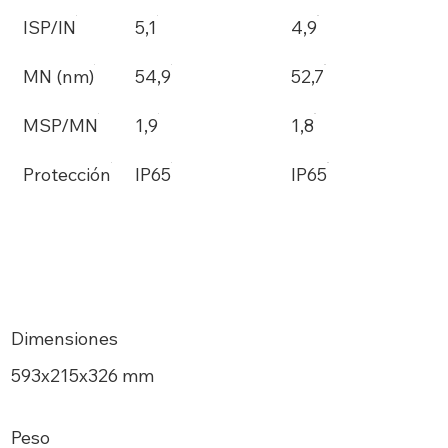
ISP/IN
5,1
4,9
MN (nm)
54,9
52,7
MSP/MN
1,9
1,8
Protección
IP65
IP65
Dimensiones
593x215x326 mm
Peso