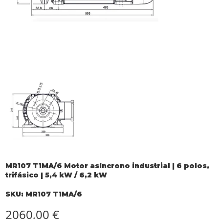
MR107 T1MA/6 Motor asíncrono industrial | 6 polos,
trifásico | 5,4 kW / 6,2 kW
SKU
SKU:
MR107 T1MA/6
MR107
T1MA/6
Precio
2060,00 €