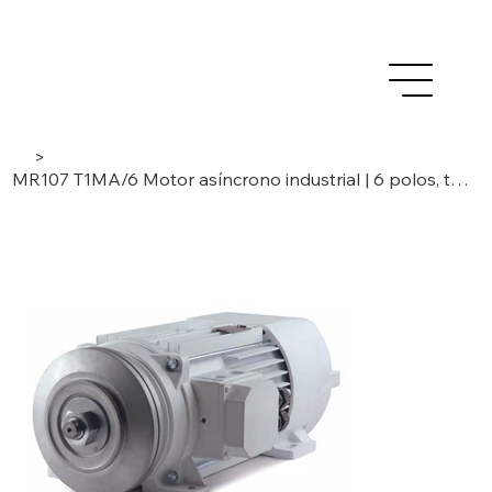
>
MR107 T1MA/6 Motor asíncrono industrial | 6 polos, trifásico | 5,4 kW / 6,2 kW