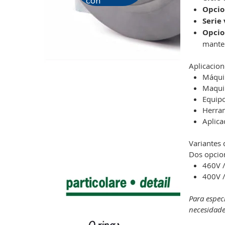
con
Opcio
Serie 
Opcio
manten
Aplicacion
Máquin
Maquin
Equipo
Herram
Aplica
Variantes 
Dos opcion
460V /
400V /
Para espec
necesidade