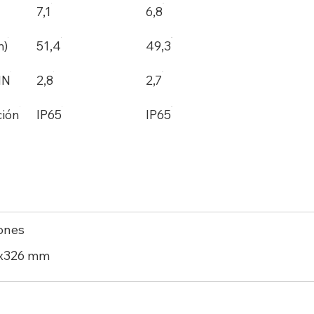
7,1
6,8
m)
51,4
49,3
MN
2,8
2,7
ción
IP65
IP65
ones
x326 mm