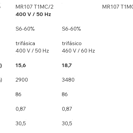
o
MR107 T1MC/2
MR107 T1M
400 V / 50 Hz
S6-60%
S6-60%
trifásica
trifásico
400 V / 50 Hz
460 V / 60 Hz
)
15,6
18,7
)
2900
3480
86
86
0,87
0,87
30,5
30,5