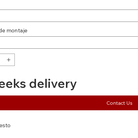
de montaje
eeks delivery
Contact Us
esto