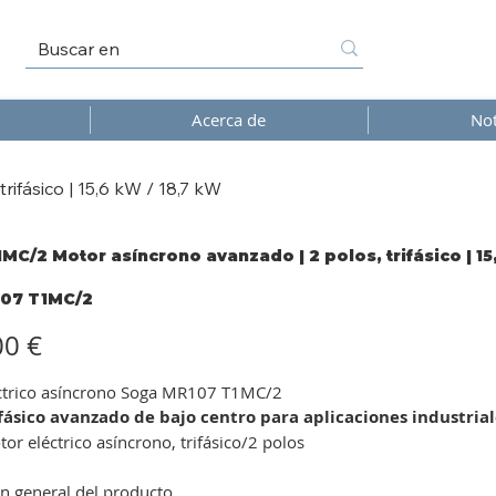
Acerca de
Not
ifásico | 15,6 kW / 18,7 kW
MC/2 Motor asíncrono avanzado | 2 polos, trifásico | 15
07 T1MC/2
7
2
00 €
ctrico asíncrono Soga MR107 T1MC/2
fásico avanzado de bajo centro para aplicaciones industrial
or eléctrico asíncrono, trifásico/2 polos
n general del producto