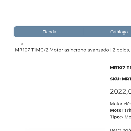
Tienda
Catálogo
>
MR107 T1MC/2 Motor asíncrono avanzado | 2 polos, tr
MR107 T1
SKU
SKU:
MR1
MR10
T1MC/
Precio
2022,
Motor elé
Motor tri
Tipo:
< Mot
Descripció