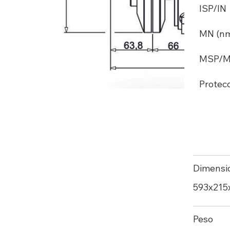
ISP/IN
MN (n
MSP/
Protec
Dimensi
593x215
Peso