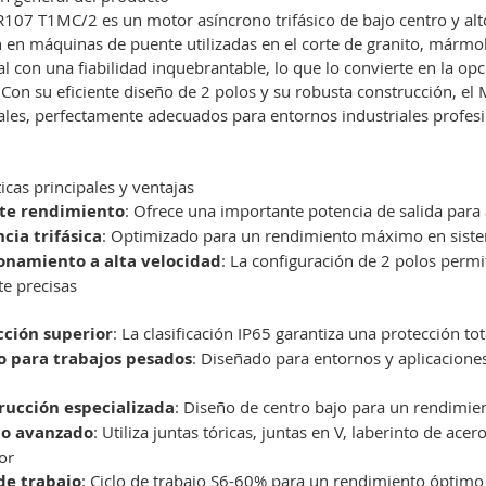
107 T1MC/2 es un motor asíncrono trifásico de bajo centro y al
n en máquinas de puente utilizadas en el corte de granito, márm
l con una fiabilidad inquebrantable, lo que lo convierte en la op
 Con su eficiente diseño de 2 polos y su robusta construcción, 
les, perfectamente adecuados para entornos industriales profesion
ticas principales y ventajas
te rendimiento
: Ofrece una importante potencia de salida para 
ncia trifásica
: Optimizado para un rendimiento máximo en sistem
onamiento a alta velocidad
: La configuración de 2 polos permi
te precisas
cción superior
: La clasificación IP65 garantiza una protección tot
o para trabajos pesados
: Diseñado para entornos y aplicaciones
rucción especializada
: Diseño de centro bajo para un rendimi
do avanzado
: Utiliza juntas tóricas, juntas en V, laberinto de a
or
 de trabajo
: Ciclo de trabajo S6-60% para un rendimiento óptimo 