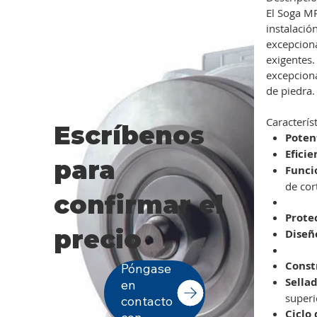
El Soga MR
instalació
excepciona
exigentes.
excepciona
de piedra.
Caracterís
Escríbenos
Poten
Eficie
para
Funci
de cor
confirmar el
Prote
precio
Diseñ
Const
Póngase
Sella
en
superi
contacto
Ciclo