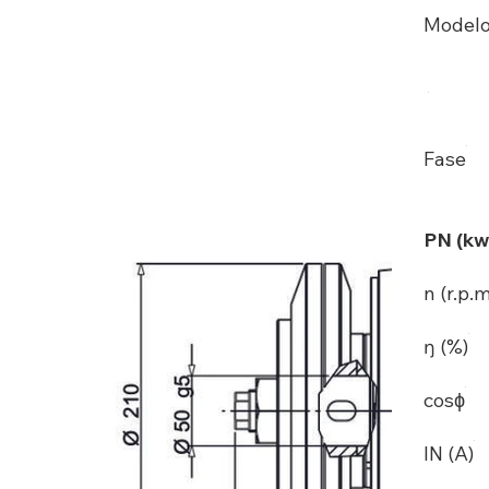
Model
Fase
PN (kw
n (r.p.m
ŋ (%)
cosϕ
IN (A)