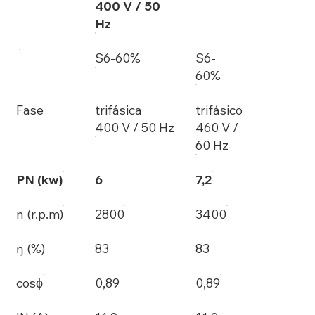
400 V / 50
Hz
S6-60%
S6-
60%
Fase
trifásica
trifásico
400 V / 50 Hz
460 V /
60 Hz
PN (kw)
6
7,2
n (r.p.m)
2800
3400
ŋ (%)
83
83
cosϕ
0,89
0,89