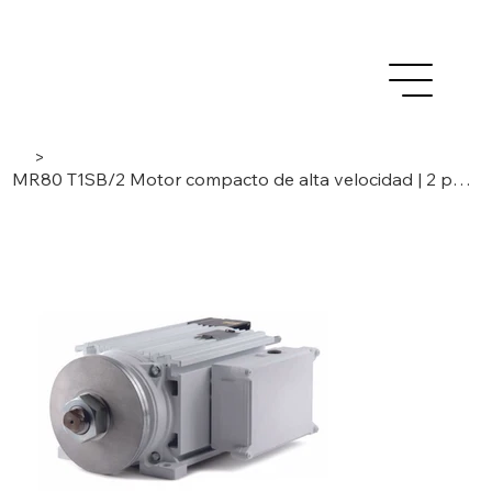
>
MR80 T1SB/2 Motor compacto de alta velocidad | 2 polos, -fase | 6 kW/ 7,5 kW