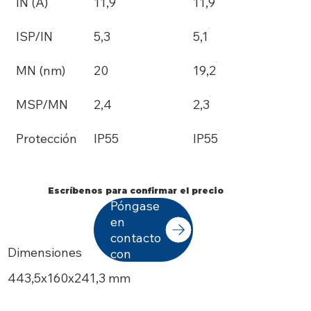
IN (A)
11,9
11,9
ISP/IN
5,3
5,1
MN (nm)
20
19,2
MSP/MN
2,4
2,3
Protección
IP55
IP55
Escríbenos para confirmar el precio
Póngase
en
contacto
Dimensiones
con
443,5x160x241,3 mm