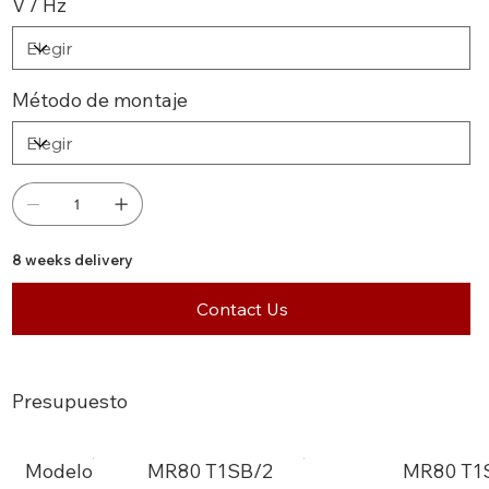
V / Hz
Método de montaje
8 weeks delivery
Contact Us
Presupuesto
Modelo
MR80 T1SB/2
MR80 T1