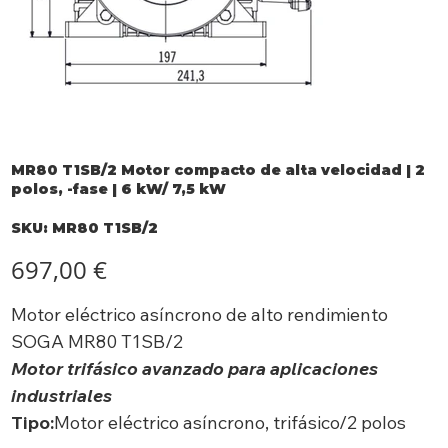
MR80 T1SB/2 Motor compacto de alta velocidad | 2
polos, -fase | 6 kW/ 7,5 kW
SKU
SKU:
MR80 T1SB/2
MR80
T1SB/2
Precio
697,00 €
Motor eléctrico asíncrono de alto rendimiento
SOGA MR80 T1SB/2
Motor trifásico avanzado para aplicaciones
industriales
Tipo:
Motor eléctrico asíncrono, trifásico/2 polos