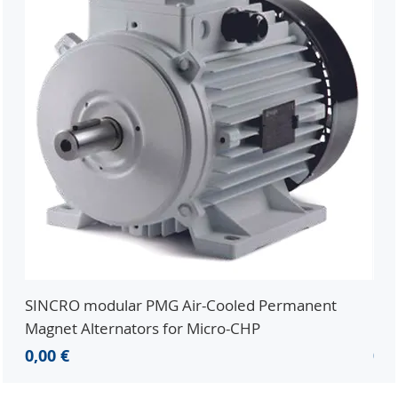
SINCRO modular PMG Air-Cooled Permanent
PMG
Magnet Alternators for Micro-CHP
Mic
Precio
Pre
0,00 €
0,0