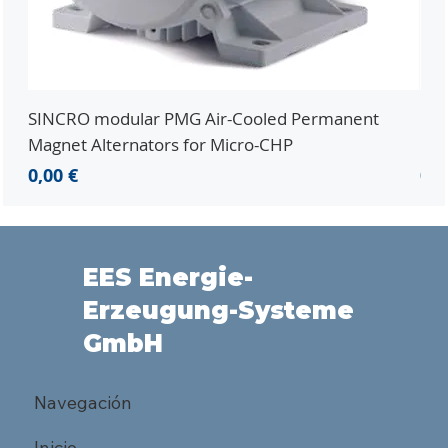
SINCRO modular PMG Air-Cooled Permanent
PMG
Magnet Alternators for Micro-CHP
Mic
Precio
Pre
0,00 €
0,0
EES Energie-
Erzeugung-Systeme
GmbH
Navegación
Inicio