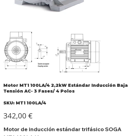
Motor MT1 100LA/4 2,2kW Estándar Inducción Baja
Tensión AC- 3 Fases/ 4 Polos
SKU
SKU:
MT1 100LA/4
MT1
100LA/4
Precio
342,00 €
Motor de inducción estándar trifásico SOGA