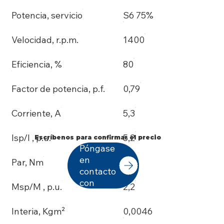
Potencia, servicio
S6 75%
Velocidad, r.p.m.
1400
Eficiencia, %
80
Factor de potencia, p.f.
0,79
Corriente, A
5,3
Isp/I , p.u.
5,2
Escríbenos para confirmar el precio
Póngase
en
Par, Nm
14
contacto
con
Msp/M , p.u.
2,2
Interia, Kgm²
0,0046