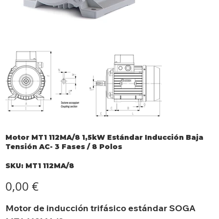
Motor MT1 112MA/8 1,5kW Estándar Inducción Baja
Tensión AC- 3 Fases / 8 Polos
SKU
SKU:
MT1 112MA/8
MT1
112MA/8
Precio
0,00 €
Motor de inducción trifásico estándar SOGA