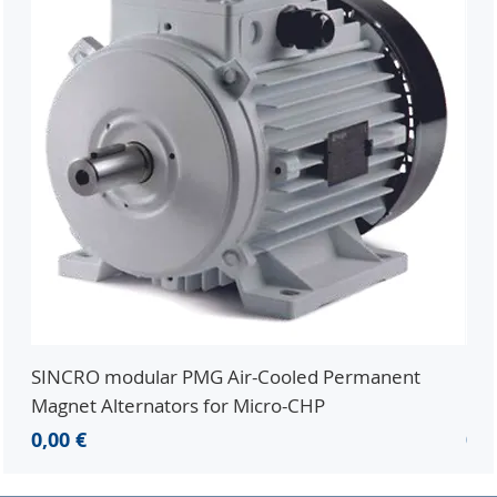
SINCRO modular PMG Air-Cooled Permanent
PMG
Magnet Alternators for Micro-CHP
Mic
Precio
Pre
0,00 €
0,0