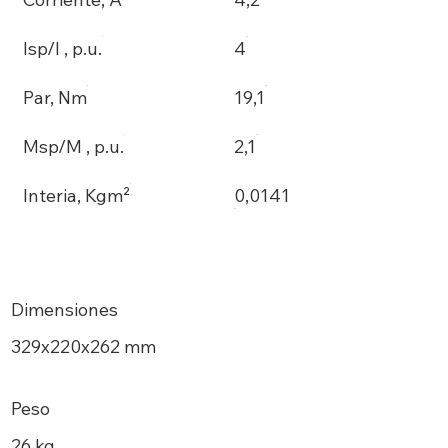
Isp/I , p.u.
4
Par, Nm
19,1
Msp/M , p.u.
2,1
Interia, Kgm²
0,0141
Dimensiones
329х220x262 mm
Peso
26 kg