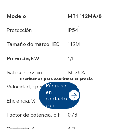
Modelo
MT1 112MA/8
Protección
IP54
Tamaño de marco, IEC
112M
Potencia, kW
1,1
Salida, servicio
S6 75%
Escríbenos para confirmar el precio
Póngase
Velocidad, r.p.m.
700
en
contacto
Eficiencia, %
73
con
Factor de potencia, p.f.
0,73
Corriente, A
4,2