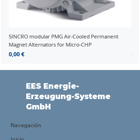
SINCRO modular PMG Air-Cooled Permanent
PMG
Magnet Alternators for Micro-CHP
Mic
Precio
Pre
0,00 €
0,0
EES Energie-
Erzeugung-Systeme
GmbH
Navegación
Inicio