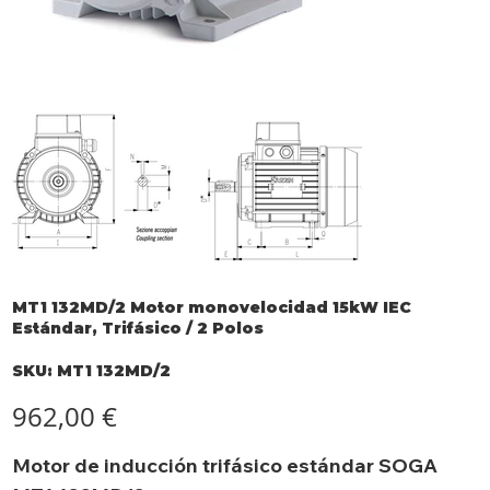
MT1 132MD/2 Motor monovelocidad 15kW IEC
Estándar, Trifásico / 2 Polos
SKU
SKU:
MT1 132MD/2
MT1
132MD/2
Precio
962,00 €
Motor de inducción trifásico estándar SOGA