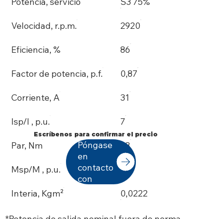
Potencia, servicio
S3 75%
Velocidad, r.p.m.
2920
Eficiencia, %
86
Factor de potencia, p.f.
0,87
Corriente, A
31
Isp/I , p.u.
7
Escríbenos para confirmar el precio
Póngase
Par, Nm
38
en
contacto
Msp/M , p.u.
2,3
con
Interia, Kgm²
0,0222
*Potencia de salida nominal fuera de norma