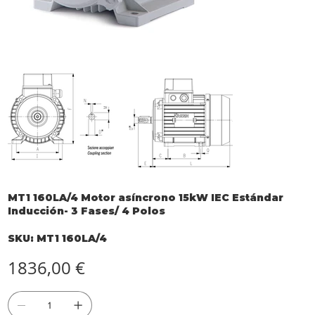
MT1 160LA/4 Motor asíncrono 15kW IEC Estándar
Inducción- 3 Fases/ 4 Polos
SKU
SKU:
MT1 160LA/4
MT1
160LA/4
Precio
1836,00 €