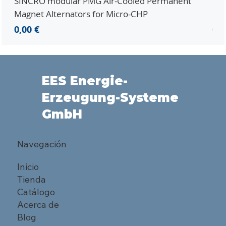
SINCRO modular PMG Air-Cooled Permanent
PMG
Magnet Alternators for Micro-CHP
Mic
Precio
Pre
0,00 €
0,0
EES Energie-
Erzeugung-Systeme
GmbH
Navegación
Inicio
Tienda
Catálogo
Acerca de
Blog