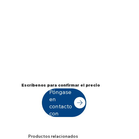
Escríbenos para confirmar el precio
Póngase
en
contacto
con
Productos relacionados