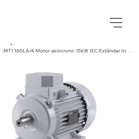
>
MT1 160LA/4 Motor asíncrono 15kW IEC Estándar Inducción- 3 Fases/ 4 Polos