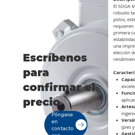
El SOGA MT
robusto ta
polos, est
requieren
primera ca
estabilida
una impres
elección d
Escríbenos
rendimient
para
Caracterí
Capac
confirmar el
excele
Funci
precio
aplica
Artes
ingeni
Póngase
Versá
en
(pies 
contacto
Gesti