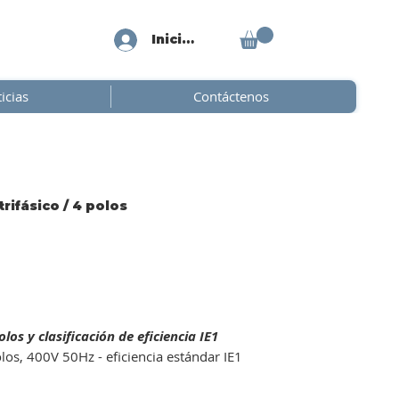
Iniciar sesión
icias
Contáctenos
rifásico / 4 polos
os y clasificación de eficiencia IE1
olos, 400V 50Hz - eficiencia estándar IE1