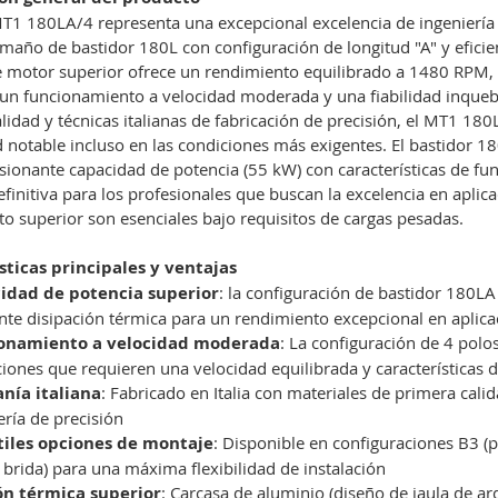
1 180LA/4 representa una excepcional excelencia de ingeniería e
maño de bastidor 180L con configuración de longitud "A" y efici
e motor superior ofrece un rendimiento equilibrado a 1480 RPM, l
 un funcionamiento a velocidad moderada y una fiabilidad inque
lidad y técnicas italianas de fabricación de precisión, el MT1 1
d notable incluso en las condiciones más exigentes. El bastidor 1
ionante capacidad de potencia (55 kW) con características de fun
efinitiva para los profesionales que buscan la excelencia en aplic
o superior son esenciales bajo requisitos de cargas pesadas.
sticas principales y ventajas
idad de potencia superior
: la configuración de bastidor 180L
nte disipación térmica para un rendimiento excepcional en aplica
onamiento a velocidad moderada
: La configuración de 4 pol
ciones que requieren una velocidad equilibrada y características d
anía italiana
: Fabricado en Italia con materiales de primera cali
ería de precisión
tiles opciones de montaje
: Disponible en configuraciones B3 (pi
y brida) para una máxima flexibilidad de instalación
ón térmica superior
: Carcasa de aluminio (diseño de jaula de ard