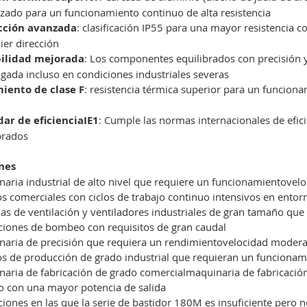
zado para un funcionamiento continuo de alta resistencia
cción avanzada
: clasificación IP55 para una mayor resistencia c
ier dirección
ilidad mejorada
: Los componentes equilibrados con precisión y 
gada incluso en condiciones industriales severas
miento de clase F
: resistencia térmica superior para un funciona
dar de eficienciaIE1
: Cumple las normas internacionales de efic
brados
nes
aria industrial de alto nivel que requiere un funcionamientove
s comerciales con ciclos de trabajo continuo intensivos en entorno
as de ventilación y ventiladores industriales de gran tamaño qu
ciones de bombeo con requisitos de gran caudal
aria de precisión que requiera un rendimientovelocidad moderad
s de producción de grado industrial que requieran un funciona
aria de fabricación de grado comercialmaquinaria de fabricació
o con una mayor potencia de salida
ciones en las que la serie de bastidor 180M es insuficiente pero