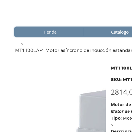
Tienda
Catálogo
>
MT1 180LA/4 Motor asíncrono de inducción estándar d
MT1 180L
SKU
SKU:
MT1
MT1
180LA
Precio
2814,
Motor de
Motor de C
Tipo:
Motor
<
Descripci