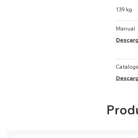
139 kg
Manual
Descar
Catalog
Descar
Prod