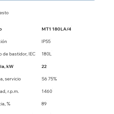
esto
o
MT1 180LA/4
ción
IP55
 de bastidor, IEC
180L
ia, kW
22
a, servicio
S6 75%
ad, r.p.m.
1460
cia, %
89