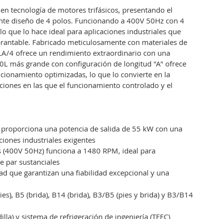
n tecnología de motores trifásicos, presentando el
ente diseño de 4 polos. Funcionando a 400V 50Hz con 4
o que lo hace ideal para aplicaciones industriales que
brantable. Fabricado meticulosamente con materiales de
80LA/4 ofrece un rendimiento extraordinario con una
80L más grande con configuración de longitud "A" ofrece
cionamiento optimizadas, lo que lo convierte en la
aciones en las que el funcionamiento controlado y el
A proporciona una potencia de salida de 55 kW con una
ciones industriales exigentes
os (400V 50Hz) funciona a 1480 RPM, ideal para
e par sustanciales
dad que garantizan una fiabilidad excepcional y una
es), B5 (brida), B14 (brida), B3/B5 (pies y brida) y B3/B14
illa) y sistema de refrigeración de ingeniería (TEFC)