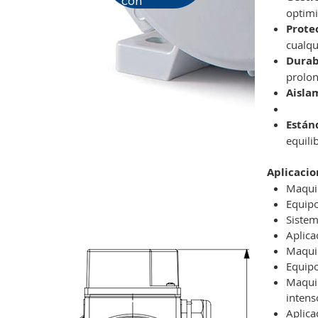
con
optimi
Prote
cualqu
Durab
prolon
Aisla
Están
equili
Aplicacio
Maquin
Equipo
Sistem
Aplica
Maquin
Equipo
Maquin
intens
Aplica