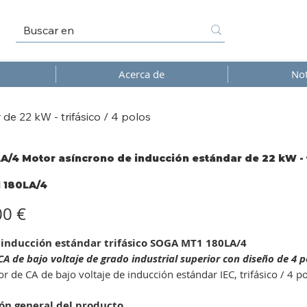
Acerca de
Not
e 22 kW - trifásico / 4 polos
A/4 Motor asíncrono de inducción estándar de 22 kW - t
 180LA/4
/4
00 €
 inducción estándar trifásico SOGA MT1 180LA/4
A de bajo voltaje de grado industrial superior con diseño de 4 pol
 de CA de bajo voltaje de inducción estándar IEC, trifásico / 4 p
ón general del producto