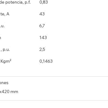
de potencia, p.f.
0,83
te, A
43
.u.
6,7
m
143
 p.u.
2,5
, Kgm²
0,1463
ones
7x420 mm