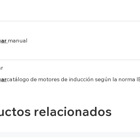
gar
manual
ar
gar
catálogo de motores de inducción según la norma I
uctos relacionados