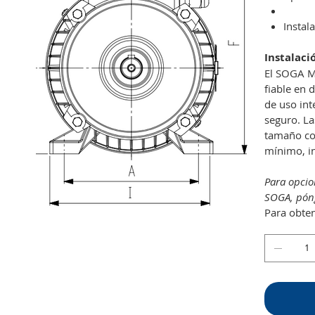
Instal
Instalaci
El SOGA MT
fiable en 
de uso int
seguro. La
tamaño co
mínimo, in
Para opcio
SOGA, póng
Para obten