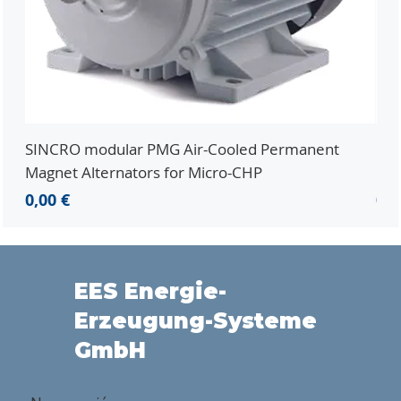
SINCRO modular PMG Air-Cooled Permanent
PMG
Magnet Alternators for Micro-CHP
Mic
Precio
Pre
0,00 €
0,0
EES Energie-
Erzeugung-Systeme
GmbH