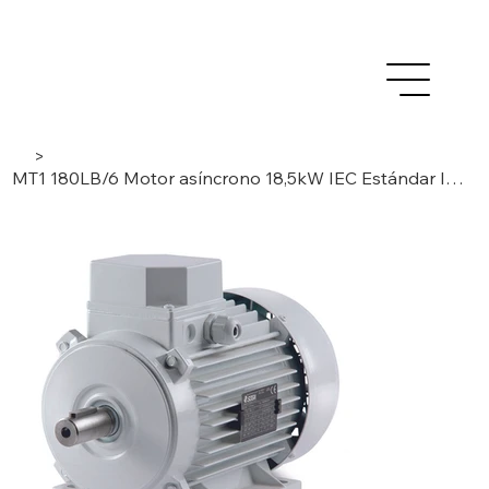
>
MT1 180LB/6 Motor asíncrono 18,5kW IEC Estándar Inducción, 3 fases/ 6 polos