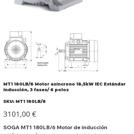
MT1 180LB/6 Motor asíncrono 18,5kW IEC Estándar
Inducción, 3 fases/ 6 polos
SKU
SKU:
MT1 180LB/6
MT1
180LB/6
Precio
3101,00 €
SOGA MT1 180LB/6 Motor de inducción