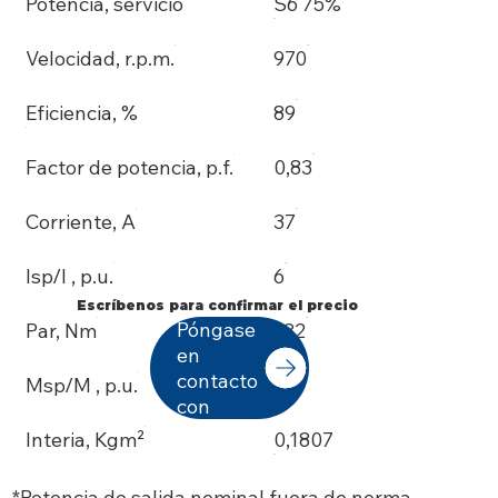
Potencia, servicio
S6 75%
Velocidad, r.p.m.
970
Eficiencia, %
89
Factor de potencia, p.f.
0,83
Corriente, A
37
Isp/I , p.u.
6
Escríbenos para confirmar el precio
Póngase
Par, Nm
182
en
contacto
Msp/M , p.u.
2,3
con
Interia, Kgm²
0,1807
*Potencia de salida nominal fuera de norma