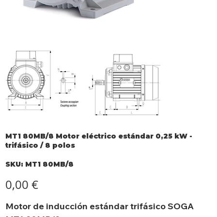
MT1 80MB/8 Motor eléctrico estándar 0,25 kW -
trifásico / 8 polos
SKU
SKU:
MT1 80MB/8
MT1
80MB/8
Precio
0,00 €
Motor de inducción estándar trifásico SOGA