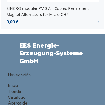
SINCRO modular PMG Air-Cooled Permanent
PMG
Magnet Alternators for Micro-CHP
Mic
Precio
Pre
0,00 €
0,0
EES Energie-
Erzeugung-Systeme
GmbH
Navegación
Inicio
Tienda
Catálogo
Acerca de