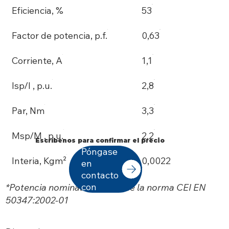
Eficiencia, %
53
Factor de potencia, p.f.
0,63
Corriente, A
1,1
Isp/I , p.u.
2,8
Par, Nm
3,3
Msp/M , p.u.
2,2
Escríbenos para confirmar el precio
Póngase
Interia, Kgm²
0,0022
en
contacto
con
*Potencia nominal de salida de la norma CEI EN
50347:2002-01