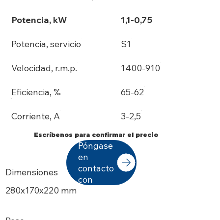
Potencia, kW
1,1-0,75
Potencia, servicio
S1
Velocidad, r.m.p.
1400-910
Eficiencia, %
65-62
Corriente, A
3-2,5
Escríbenos para confirmar el precio
Póngase
en
contacto
Dimensiones
con
280х170x220 mm