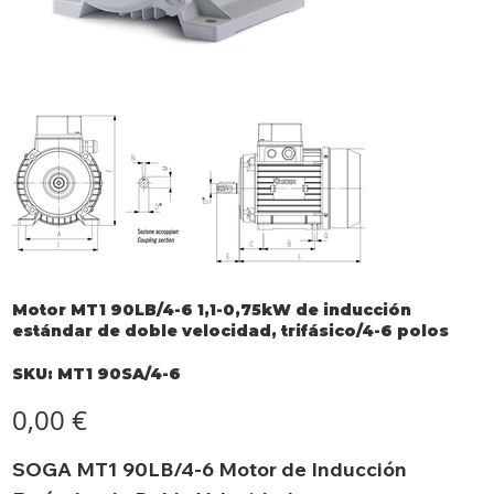
Motor MT1 90LB/4-6 1,1-0,75kW de inducción
estándar de doble velocidad, trifásico/4-6 polos
SKU
SKU:
MT1 90SA/4-6
MT1
90SA/4-
6
Precio
0,00 €
SOGA MT1 90LB/4-6 Motor de Inducción