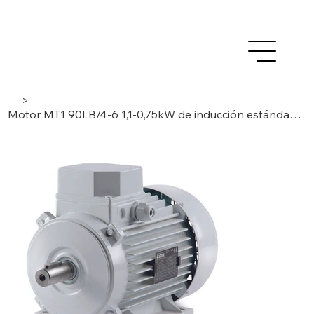
>
Motor MT1 90LB/4-6 1,1-0,75kW de inducción estándar de doble velocidad, trifásico/4-6 polos