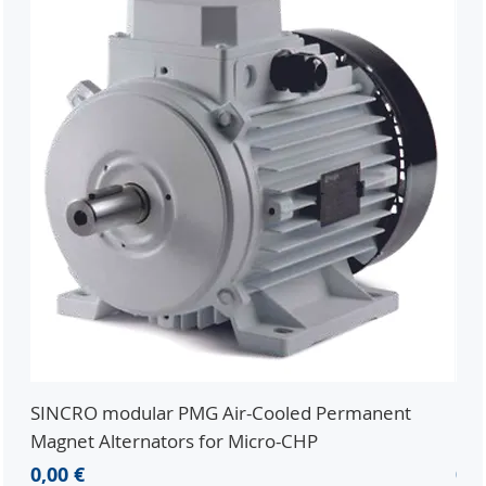
SINCRO modular PMG Air-Cooled Permanent
PMG
Magnet Alternators for Micro-CHP
Mic
Precio
Pre
0,00 €
0,0